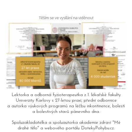
Těším se ve vysílání na viděnou!
Lektorka a odborná fyzioterapeutka z 1. lékařské fakulty
Univerzity Karlovy s 27-letou praxí, přední odbornice
a autorka výukových programů na léčbu inkontinence, bolestí
a bolestivých stavů pánevního dna.
Spoluzakladatelka a spoluautorka akademie zdraví "Mé
drahé tělo" a webového portálu DotekyPohybu.cz.