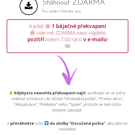
Stáhnout ZDARMA
Pro stažení klikněte sem
A ještě
1 báječné překvapení
ode mě ZDARMA navíc najdete
pozítří
kolem 7:00 ráno
v e-mailu
!
Kdybyste nemohla překvapení najít
, podívejte se ve své e-
mailové schránce i do složek "Hromadná pošta", "Promo akce",
"Aktualizace", "Reklama" nebo "Spam", protože se tam může
omylem zatoulat.
A
přetáhněte
si ho
do složky "Doručená pošta"
, aby vám nic
neuteklo!