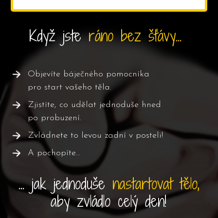
Když jste
ráno bez šťávy...
Objevíte báječného pomocníka
pro start vašeho těla.
Zjistíte, co udělat jednoduše hned
po probuzení.
Zvládnete to levou zadní v posteli!
A pochopíte...
... jak jednoduše
nastartovat tělo,
aby zvládlo celý den!