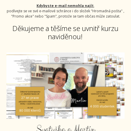
Kdybyste e-mail nemohla najít
,
podívejte se ve své e-mailové schránce i do složek "Hromadná pošta" ,
"Promo akce" nebo "Spam", protože se tam občas může zatoulat.
Děkujeme a těšíme se uvnitř kurzu
naviděnou!
Svatuška a Martin