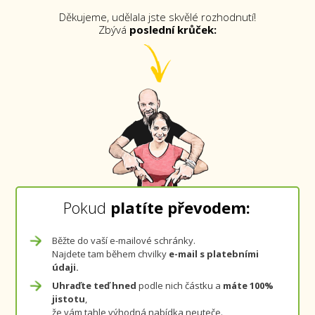
Děkujeme, udělala jste skvělé rozhodnutí!
Zbývá
poslední krůček:
Pokud
platíte
převodem:
Běžte do vaší e-mailové schránky.
Najdete tam během chvilky
e-mail s platebními
údaji.
Uhraďte teď hned
podle nich částku a
máte 100%
jistotu
,
že vám tahle výhodná nabídka neuteče.