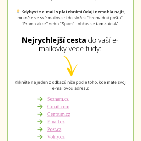
Kdybyste e-mail s platebními údaji nemohla najít
,
mrkněte ve své mailovce i do složek "Hromadná pošta"
"Promo akce" nebo "Spam" - občas se tam zatoulá.
Nejrychlejší cesta
do vaší
e-
mailovky vede tudy:
Klikněte na jeden z odkazů níže podle toho, kde máte svoji
e-mailovou adresu:
Seznam.cz
Gmail.com
Centrum.cz
Email.cz
Post.cz
Volny.cz