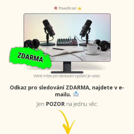
Povedlo se!
Volné místo pro sledování vysílání je vaše!
Odkaz
pro sledování ZDARMA,
najdete v e-
mailu.
Jen
POZOR
na jednu věc: