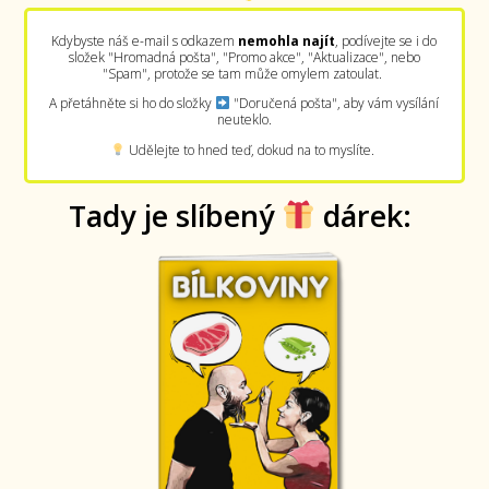
Kdybyste náš e-mail s odkazem
nemohla najít
, podívejte se i do
složek "Hromadná pošta", "Promo akce", "Aktualizace", nebo
"Spam", protože se tam může omylem zatoulat.
A přetáhněte si ho do složky
"Doručená pošta", aby vám vysílání
neuteklo.
Udělejte to hned teď, dokud na to myslíte.
Tady je slíbený
dárek: