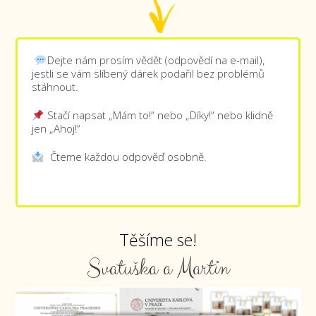
Dejte nám prosím vědět (odpovědí na e-mail),
jestli se vám slíbený dárek podařil bez problémů
stáhnout.
Stačí napsat „Mám to!“ nebo „Díky!“ nebo klidně
jen „Ahoj!“
Čteme každou odpověď osobně.
Těšíme se!
Svatuška a Martin