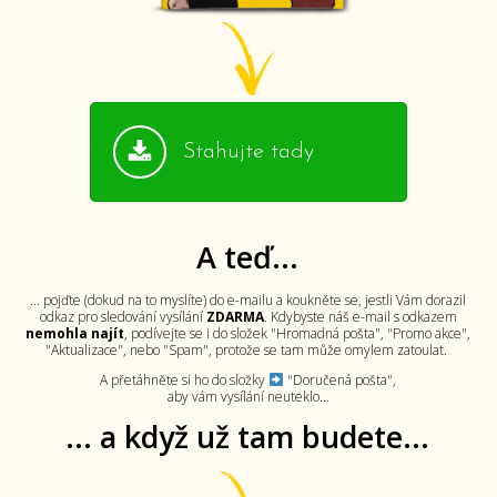
Stahujte tady
A teď...
... pojďte (dokud na to myslíte) do e-mailu a koukněte se, jestli Vám dorazil
odkaz pro sledování vysílání
ZDARMA
. Kdybyste náš e-mail s odkazem
nemohla najít
, podívejte se i do složek "Hromadná pošta", "Promo akce",
"Aktualizace", nebo "Spam", protože se tam může omylem zatoulat.
A přetáhněte si ho do složky
"Doručená pošta",
aby vám vysílání neuteklo...
... a když už tam budete...