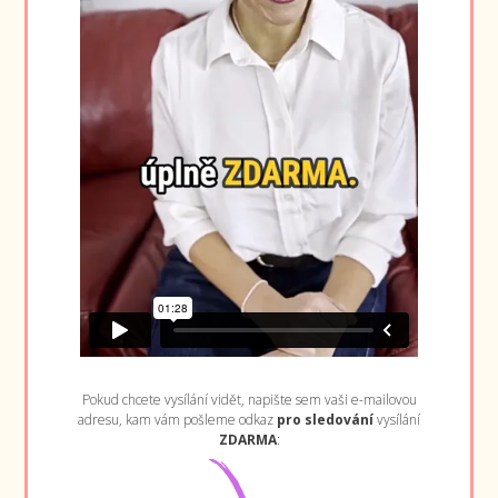
Pokud chcete vysílání vidět, napište sem vaši e-mailovou
adresu, kam vám pošleme odkaz
pro sledování
vysílání
ZDARMA
: