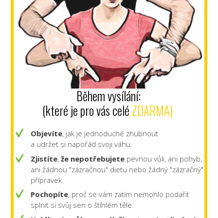
Během vysílání:
(které je pro vás celé
ZDARMA)
Objevíte
, jak je jednoduché zhubnout
a udržet si napořád svoji váhu.
Zjistíte
,
že nepotřebujete
pevnou vůli, ani pohyb,
ani žádnou "zázračnou" dietu nebo žádný "zázračný"
přípravek.
Pochopíte
, proč se vám zatím nemohlo podařit
splnit si svůj sen o štíhlém těle.