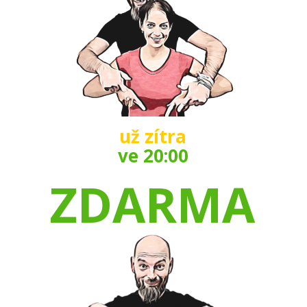
už zítra
ve 20:00
ZDARMA