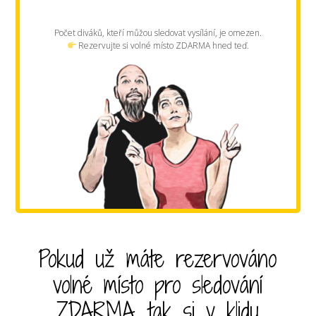
Počet diváků, kteří můžou sledovat vysílání, je omezen.
Rezervujte si volné místo ZDARMA hned teď.
Pokud už máte rezervováno
volné místo pro sledování
ZDARMA, tak si v klidu