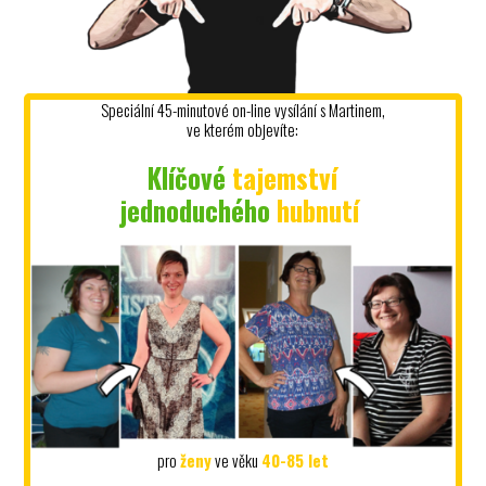
Speciální 45-minutové on-line vysílání s Martinem,
ve kterém objevíte:
Klíčové
tajemství
jednoduchého
hubnutí
pro
ženy
ve věku
40-85 let