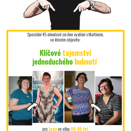
Speciální 45-minutové on-line vysílání s Martinem,
ve kterém objevíte:
Klíčové
tajemství
jednoduchého
hubnutí
pro
ženy
ve věku
40-85 let