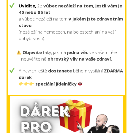
Uvidíte,
že
vůbec nezáleží na tom, jestli vám je
40 nebo 85 let
a vůbec nezáleží na tom
v jakém jste zdravotním
stavu
(nezáleží na nemocech, na bolestech ani na vaší
pohyblivosti).
Objevíte
taky, jak má
jedna věc
ve vašem těle
neuvěřitelně
obrovský vliv na vaše zdraví.
A navrch ještě
dostanete
během vysílání
ZDARMA
dárek
speciální jídelníčky