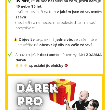
Uvidíte,
že
vůbec nezáleží na tom, jestli vám je
40 nebo 85 let
a vůbec nezáleží na tom
v jakém jste zdravotním
stavu
(nezáleží na nemocech, na bolestech ani na vaší
pohyblivosti).
Objevíte
taky, jak má
jedna věc
ve vašem těle
neuvěřitelně
obrovský vliv na vaše zdraví.
A navrch ještě
dostanete
během vysílání
ZDARMA
dárek
speciální jídelníčky