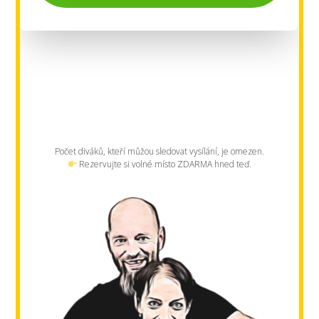
Počet diváků, kteří můžou sledovat vysílání, je omezen.
Rezervujte si volné místo ZDARMA hned teď.