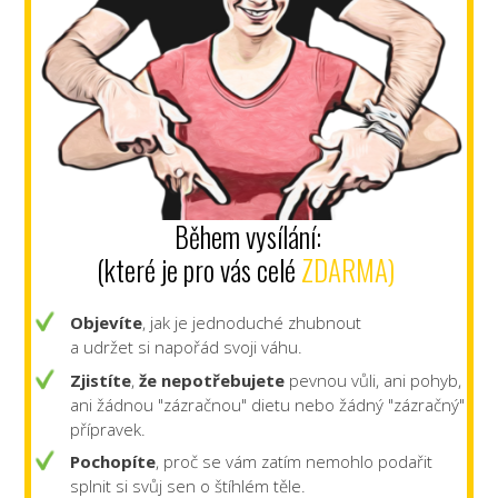
Během vysílání:
(které je pro vás celé
ZDARMA)
Objevíte
, jak je jednoduché zhubnout
a udržet si napořád svoji váhu.
Zjistíte
,
že nepotřebujete
pevnou vůli, ani pohyb,
ani žádnou "zázračnou" dietu nebo žádný "zázračný"
přípravek.
Pochopíte
, proč se vám zatím nemohlo podařit
splnit si svůj sen o štíhlém těle.