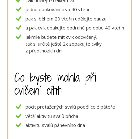
cvik udělejte celkem 2x
jedno opakování trvá 40 vteřin
pak si během 20 vteřin udělejte pauzu
a pak cvik opakujte podruhé po dobu 40 vteřin
jakmile budete mít cvik odcvičený,
tak si určitě ještě 2x zopakujte cviky
z předchozích dní
Co byste mohla při
cvičení cítit:
pocit protažených svalů podél celé páteře
větší aktivitu svalů břicha
aktivitu svalů pánevního dna