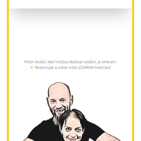
Počet diváků, kteří můžou sledovat vysílání, je omezen.
Rezervujte si volné místo ZDARMA hned teď.