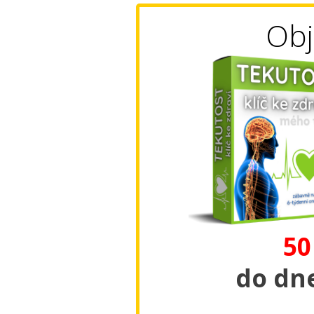
Obj
50
do dne