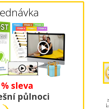
ednávka
 % sleva
šní půlnoci
k