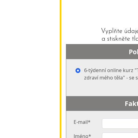
Vyplňte údaje
a stiskněte 
Po
6-týdenní online kurz "
zdraví mého těla" - se
Fak
E-mail*
Jméno*