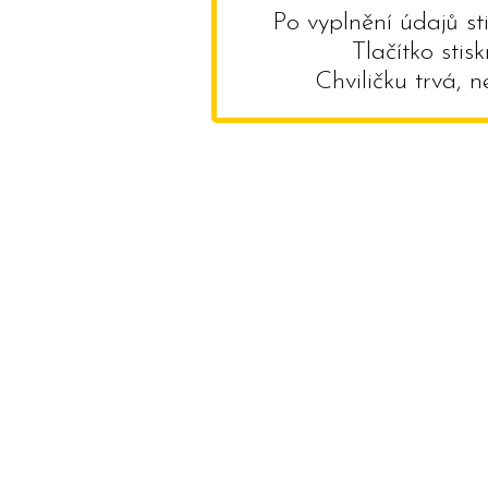
Po vyplnění údajů st
Tlačítko stis
Chviličku trvá, 