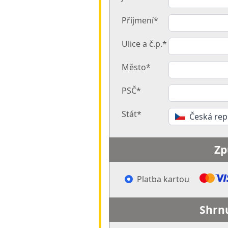
Příjmení*
Ulice a č.p.*
Město*
PSČ*
Stát*
Česká rep
Zp
Platba kartou
Shrn