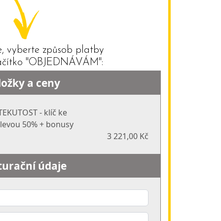
, vyberte způsob platby
tlačítko "OBJEDNÁVÁM":
ložky a ceny
TEKUTOST - klíč ke
 slevou 50% + bonusy
3 221,00 Kč
turační údaje