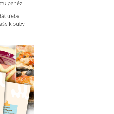
stu peněz.
át třeba
vaše klouby
.