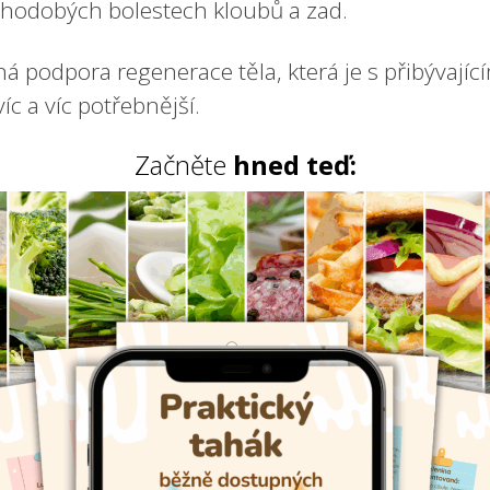
uhodobých bolestech kloubů a zad.
ná podpora regenerace těla, která je s přibývajíc
íc a víc potřebnější.
Začněte
hned teď: