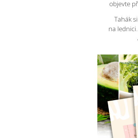
objevte p
Tahák s
na lednici