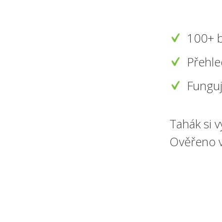
100+ b
Přehl
Funguj
Tahák si 
Ověřeno v 