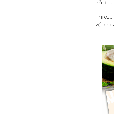
Při dlo
Přiroze
věkem v