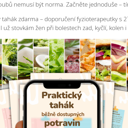
loubů nemusí být norma. Začněte jednoduše – tím,
ký tahák zdarma – doporučení fyzioterapeutky s 27
už stovkám žen při bolestech zad, kyčlí, kolen 