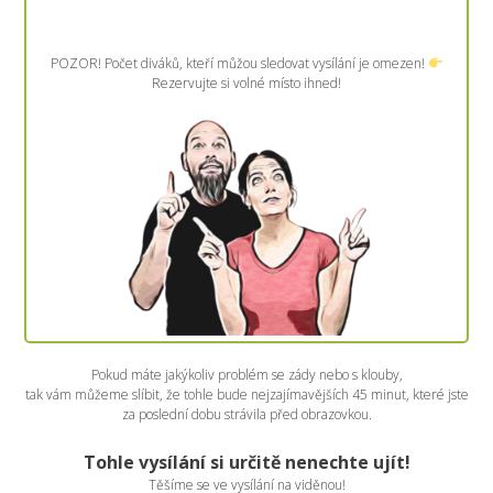
POZOR! Počet diváků, kteří můžou sledovat vysílání je omezen!
Rezervujte si volné místo ihned!
Pokud máte jakýkoliv problém se zády nebo s klouby,
tak vám můžeme slíbit, že tohle bude nejzajímavějších 45 minut, které jste
za poslední dobu strávila před obrazovkou.
Tohle vysílání si určitě nenechte ujít!
Těšíme se ve vysílání na viděnou!