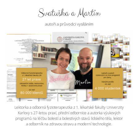
Svatuška a Martin
autoři a průvodci vysíláním
Lektorka a odborná fyzioterapeutka z 1. lékařské fakulty Univerzity
Karlovy s 27-letou praxí, přední odbornice a autorka výukových
programů na léčbu bolestí a bolestivých stavů lidského těla, lektor
a odborník na zdravou stravu a moderní technologie.