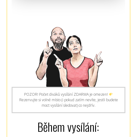
POZOR! Počet diváků vysílání ZDARMA je omezen!
Rezervujte si volné místo (i pokud zatím nevíte, jestli budete
moct vysílání sledovat) co nejdřív.
Během vysílání: