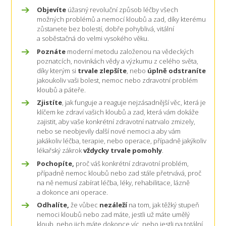
Objevíte
úžasný revoluční způsob léčby všech
možných problémů a nemocí kloubů a zad, díky kterému
zůstanete bez bolestí, dobře pohyblivá, vitální
a soběstačná do velmi vysokého věku.
Poznáte
moderní metodu založenou na vědeckých
poznatcích, novinkách vědy a výzkumu z celého světa,
díky kterým si
trvale zlepšíte
, nebo
úplně odstraníte
jakoukoliv vaši bolest, nemoc nebo zdravotní problém
kloubů a páteře.
Zjistíte
, jak funguje a reaguje nejzásadnější věc, která je
klíčem ke zdraví vašich kloubů a zad, která vám dokáže
zajistit, aby vaše konkrétní zdravotní natrvalo zmizely,
nebo se neobjevily další nové nemoci a aby vám
jakákoliv léčba, terapie, nebo operace, případně jakýkoliv
lékařský zákrok
vždycky trvale pomohly
.
Pochopíte,
proč váš konkrétní zdravotní problém,
případně nemoc kloubů nebo zad stále přetrvává, proč
na ně nemusí zabírat léčba, léky, rehabilitace, lázně
a dokonce ani operace.
Odhalíte,
že vůbec
nezáleží
na tom, jak těžký stupeň
nemoci kloubů nebo zad máte, jestli už máte umělý
kloub, nebo jich máte dokonce víc, nebo jestli na totální