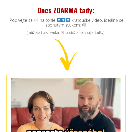
Dnes ZDARMA tady:
Podívejte se
na tohle
kraťoučké video, ideálně se
zapnutým zvukem:
(můžete i bez zvuku,
protože obsahuje titulky):