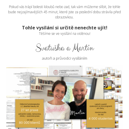
Pokud vás trápí bolesti kloubů nebo zad, tak vám můžeme slíbit, že tohle
bude nejzajímavějších 45 minut, které jste za poslední dobu strávila před
obrazovkou.
Tohle vysílání si určitě nenechte ujít!
Těšíme se ve vysílání na viděnou!
Svatuška a Martin
autoři a průvodci vysíláním