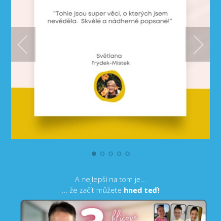
A nejlepší na tom je...
... že začít můžete
hned teď!