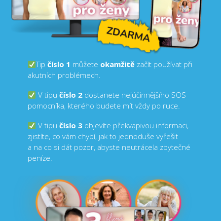
Tip
číslo 1
můžete
okamžitě
začít používat při
akutních problémech.
V tipu
číslo 2
dostanete nejúčinnějšího SOS
pomocníka, kterého budete mít vždy po ruce.
V tipu
číslo 3
objevíte překvapivou informaci,
zjistíte, co vám chybí, jak to jednoduše vyřešit
a na co si dát pozor, abyste neutrácela zbytečné
peníze.