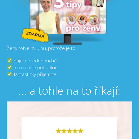
Ženy tohle milujou, protože je to:
báječně jednoduché,
maximálně pohodlné,
fantasticky příjemné...
... a tohle na to říkají: