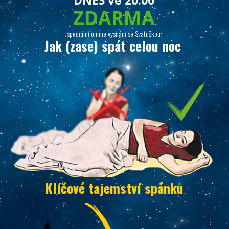
DNES ve 20:00
ZDARMA
speciální online vysílání se Svatuškou:
Jak (zase) spát celou noc
Klíčové tajemství spánku