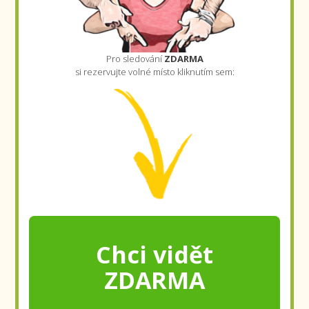
Pro sledování
ZDARMA
si rezervujte volné místo kliknutím sem:
Chci vidět
ZDARMA