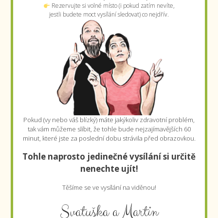
Rezervujte si volné místo (i pokud zatím nevíte,
jestli budete moct vysílání sledovat) co nejdřív.
Pokud (vy nebo váš blízký) máte jakýkoliv zdravotní problém,
tak vám můžeme slíbit, že tohle bude nejzajímavějších 60
minut, které jste za poslední dobu strávila před obrazovkou.
Tohle naprosto jedinečné vysílání si určitě
nenechte ujít!
Těšíme se ve vysílání na viděnou!
Svatuška a Martin