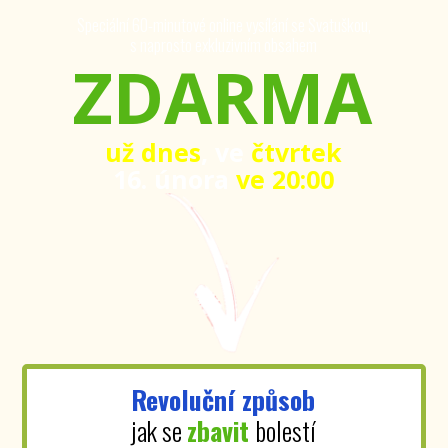
Speciální 60-minutové online vysílání se Svatuškou,
s naprosto exkluzivním obsahem
ZDARMA
už dnes
, ve
čtvrtek
16. února
ve 20:00
Revoluční způsob
jak se
zbavit
bolestí