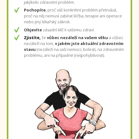
jakýkoliv zdravotní problém.
Pochopíte
, proč váš konkrétní problém přetrvává,
proč na něj nemusí zabírat léčba, terapie ani operace
nebo jiný lékařský zákrok.
Objevíte
zásadní klíč k vašemu zdraví.
Zjistíte,
že
vůbec nezáleží na vašem věku
a vůbec
nezáleží na tom,
v jakém jste aktuální zdravotním
stavu
(nezáleží na vaší nemoci, bolesti, na zdravotním
problému, ani na případné (ne)pohyblivosti).