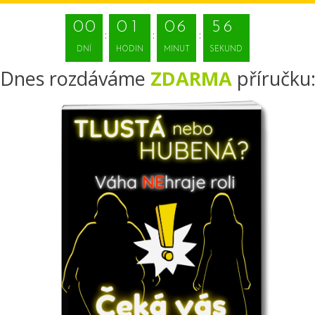
0
0
0
1
0
6
5
6
DNÍ
HODIN
MINUT
SEKUND
Dnes rozdáváme
ZDARMA
příručku