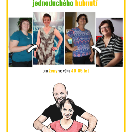
jednoduchého
hubnutí
pro
ženy
ve věku
40-85 let