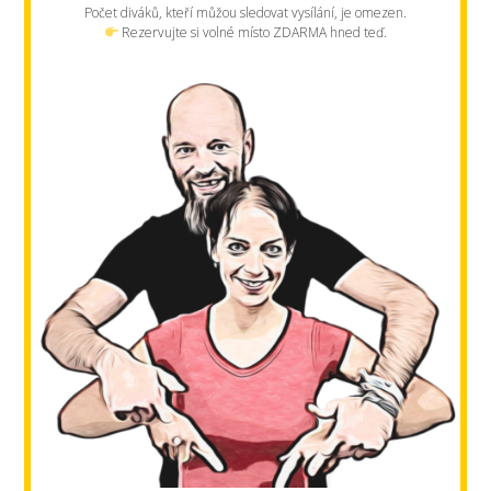
Počet diváků, kteří můžou sledovat vysílání, je omezen.
Rezervujte si volné místo ZDARMA hned teď.