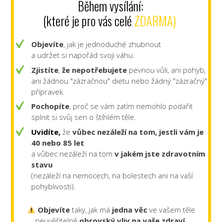
Během vysílání:
(které je pro vás celé
ZDARMA)
Objevíte
, jak je jednoduché zhubnout
a udržet si napořád svoji váhu.
Zjistíte
,
že nepotřebujete
pevnou vůli, ani pohyb,
ani žádnou "zázračnou" dietu nebo žádný "zázračný"
přípravek.
Pochopíte
, proč se vám zatím nemohlo podařit
splnit si svůj sen o štíhlém těle.
Uvidíte,
že
vůbec nezáleží na tom, jestli vám je
40 nebo 85 let
a vůbec nezáleží na tom
v jakém jste zdravotním
stavu
(nezáleží na nemocech, na bolestech ani na vaší
pohyblivosti).
Objevíte
taky, jak má
jedna věc
ve vašem těle
neuvěřitelně
obrovský vliv na vaše zdraví.