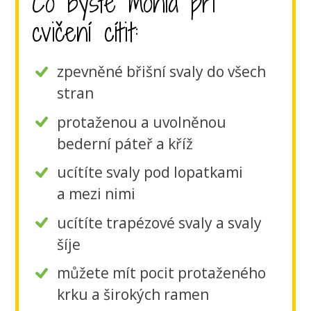
Co byste mohla při
cvičení cítit:
zpevněné břišní svaly do všech
stran
protaženou a uvolněnou
bederní páteř a kříž
ucítíte svaly pod lopatkami
a mezi nimi
ucítíte trapézové svaly a svaly
šíje
můžete mít pocit protaženého
krku a širokých ramen