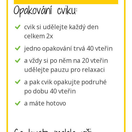
Opakování cviku:
cvik si udělejte každý den
celkem 2x
jedno opakování trvá 40 vteřin
a vždy si po něm na 20 vteřin
udělejte pauzu pro relaxaci
a pak cvik opakujte podruhé
po dobu 40 vteřin
a máte hotovo