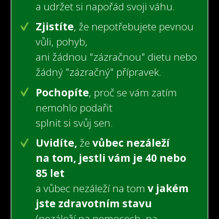
a udržet si napořád svoji váhu.
Zjistíte
, že nepotřebujete pevnou
vůli, pohyb,
ani žádnou "zázračnou" dietu nebo
žádný "zázračný" přípravek.
Pochopíte
, proč se vám zatím
nemohlo podařit
splnit si svůj sen.
Uvidíte,
že
vůbec nezáleží
na tom, jestli vám je 40 nebo
85 let
a vůbec nezáleží na tom
v jakém
jste zdravotním stavu
(nezáleží na nemocech,
na