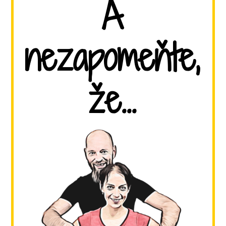
A
nezapomeňte,
že...