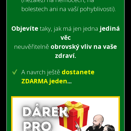
bolestech
ani na vaší pohyblivosti).
Objevíte
taky, jak má jen jedna
jediná
věc
neuvěřitelně
obrovský vliv na vaše
zdraví.
A navrch ještě
dostanete
ZDARMA jeden
...