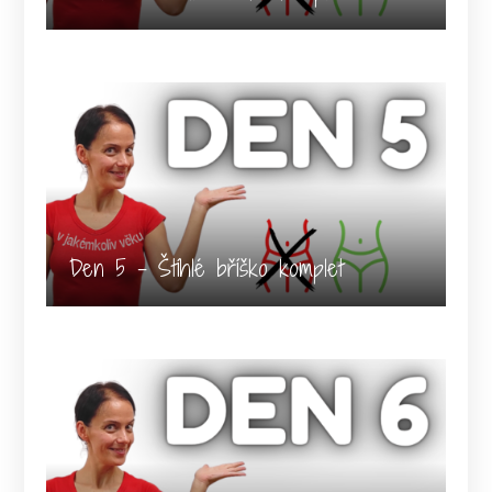
Den 5 - Štíhlé bříško komplet