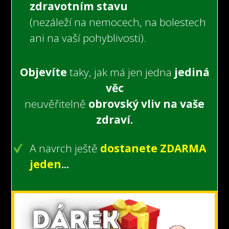
zdravotním stavu
(nezáleží na nemocech,
na bolestech
ani na vaší pohyblivosti).
Objevíte
taky, jak má jen jedna
jediná
věc
neuvěřitelně
obrovský vliv na vaše
zdraví.
A navrch ještě
dostanete ZDARMA
jeden
...