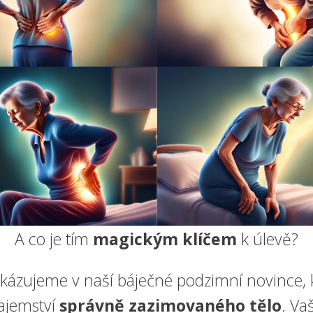
A co je tím
magickým klíčem
k úlevě?
kázujeme v naší báječné podzimní novince, 
tajemství
správně zazimovaného tělo
. Vaš