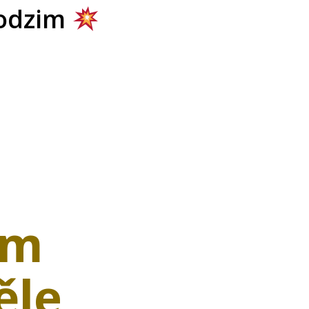
odzim
em
ěle