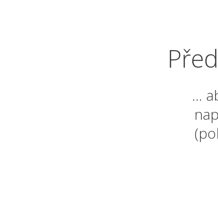
Před
... 
nap
(po