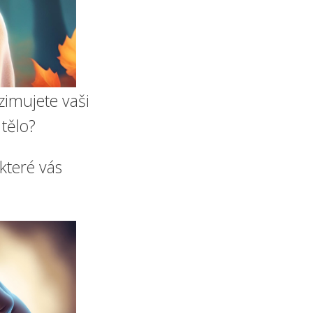
azimujete vaši
tělo?
které vás