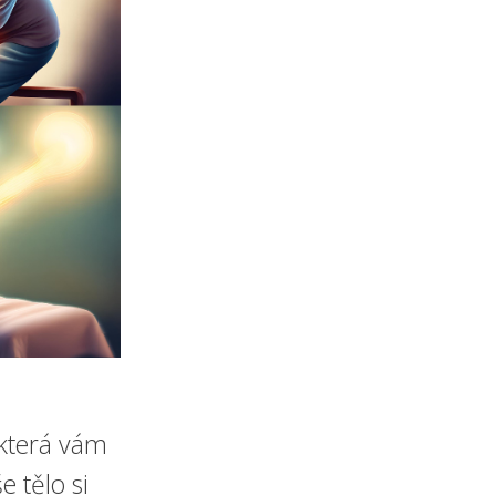
která vám
e tělo si