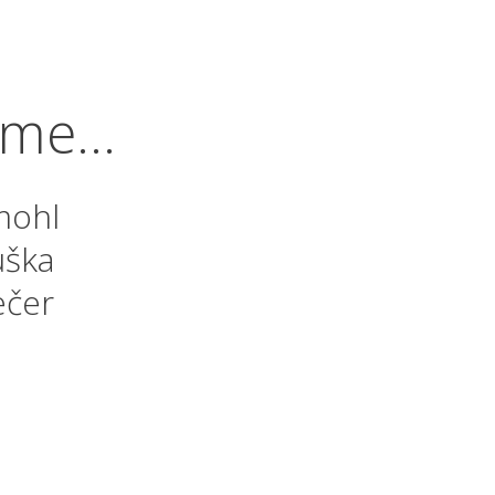
me...
 mohl
uška
ečer