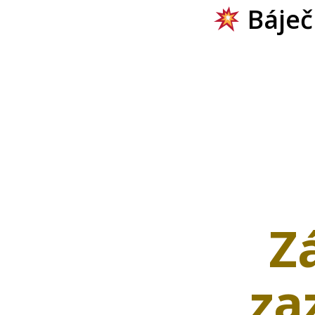
Báječ
Z
za