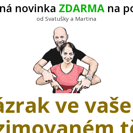
ná novinka
ZDARMA
na p
od Svatušky a Martina
ázrak ve vaš
zimovaném t