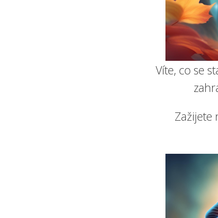
Víte, co se s
zahr
Zažijete