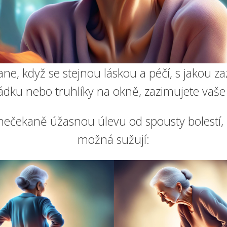
tane, když se stejnou láskou a péčí, s jakou z
ádku nebo truhlíky na okně, zazimujete vaše 
 nečekaně úžasnou úlevu od spousty bolestí, 
možná sužují: