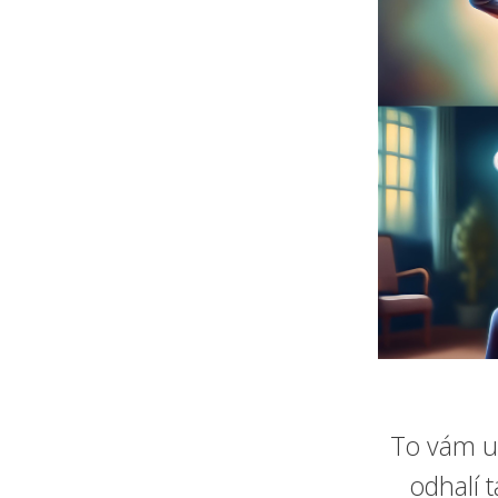
To vám u
odhalí 