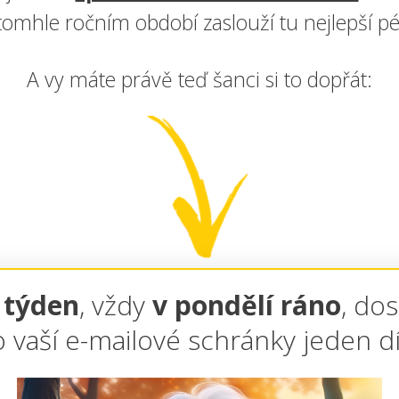
tomhle ročním období zaslouží tu nejlepší pé
A vy máte právě teď šanci si to dopřát:
a týden
, vždy
v pondělí ráno
, do
 vaší e-mailové schránky jeden díl