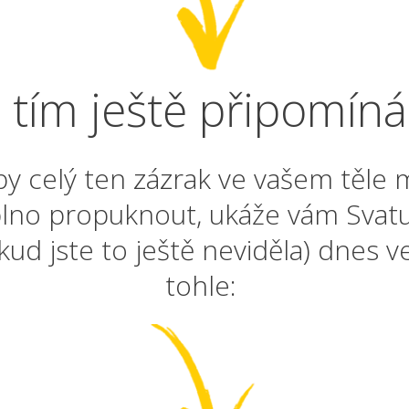
 tím ještě připomíná
aby celý ten zázrak ve vašem těle
lno propuknout, ukáže vám Svat
kud jste to ještě neviděla) dnes v
tohle: