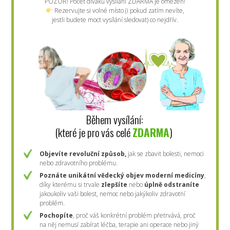
POZOR! Počet diváků vysílání ZDARMA je omezen!
Rezervujte si volné místo (i pokud zatím nevíte,
jestli budete moct vysílání sledovat) co nejdřív.
Během vysílání:
(které je pro vás celé
ZDARMA
)
Objevíte revoluční způsob,
jak se zbavit bolesti, nemoci
nebo zdravotního problému.
Poznáte
unikátní vědecký objev moderní medicíny
,
díky kterému si trvale
zlepšíte
nebo
úplně odstraníte
jakoukoliv vaši bolest, nemoc nebo jakýkoliv zdravotní
problém.
Pochopíte
, proč váš konkrétní problém přetrvává, proč
na něj nemusí zabírat léčba, terapie ani operace nebo jiný