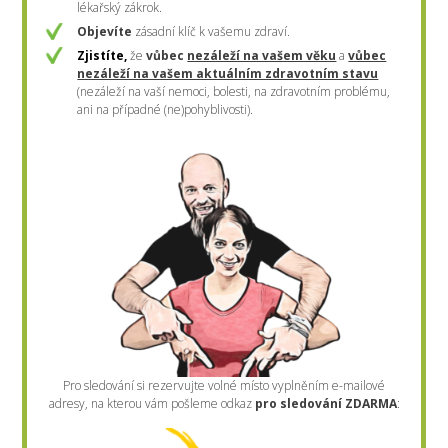
lékařský zákrok.
Objevíte
zásadní klíč k vašemu zdraví.
Zjistíte,
že
vůbec
nezáleží na vašem věku
a
vůbec
nezáleží na vašem aktuálním zdravotním stavu
(nezáleží na vaší nemoci, bolesti, na zdravotním problému,
ani na případné (ne)pohyblivosti).
Pro sledování si rezervujte volné místo vyplněním e-mailové
adresy, na kterou vám pošleme odkaz
pro sledování ZDARMA
: