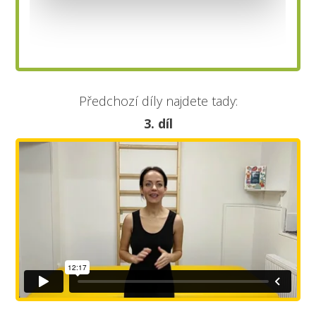
Předchozí díly najdete tady:
3. díl