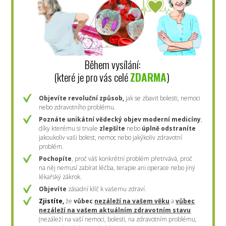
Během vysílání:
(které je pro vás celé
ZDARMA
)
Objevíte revoluční způsob,
jak se zbavit bolesti, nemoci
nebo zdravotního problému.
Poznáte
unikátní vědecký objev moderní medicíny
,
díky kterému si trvale
zlepšíte
nebo
úplně odstraníte
jakoukoliv vaši bolest, nemoc nebo jakýkoliv zdravotní
problém.
Pochopíte
, proč váš konkrétní problém přetrvává, proč
na něj nemusí zabírat léčba, terapie ani operace nebo jiný
lékařský zákrok.
Objevíte
zásadní klíč k vašemu zdraví.
Zjistíte,
že
vůbec
nezáleží na vašem věku
a
vůbec
nezáleží na vašem aktuálním zdravotním stavu
(nezáleží na vaší nemoci, bolesti, na zdravotním problému,