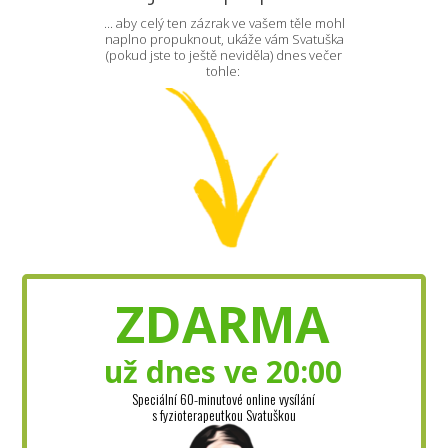
... aby celý ten zázrak ve vašem těle mohl
naplno propuknout, ukáže vám Svatuška
(pokud jste to ještě neviděla) dnes večer
tohle:
ZDARMA
už dnes ve 20:00
Speciální 60-minutové online vysílání
s fyzioterapeutkou Svatuškou