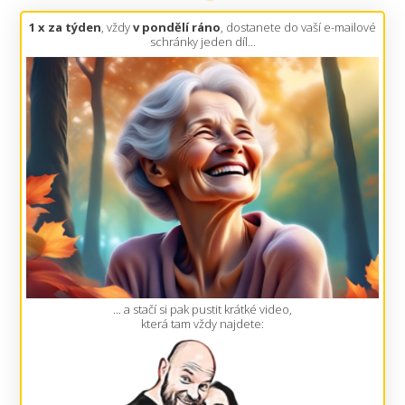
1 x za týden
, vždy
v pondělí ráno
, dostanete do vaší e-mailové
schránky jeden díl...
... a stačí si pak pustit krátké video,
která tam vždy najdete: