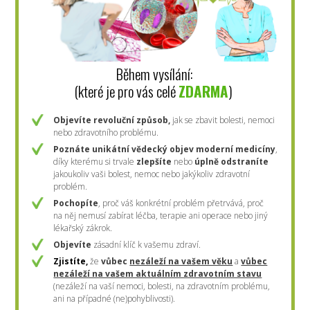
Během vysílání:
(které je pro vás celé
ZDARMA
)
Objevíte revoluční způsob,
jak se zbavit bolesti, nemoci
nebo zdravotního problému.
Poznáte
unikátní vědecký objev moderní medicíny
,
díky kterému si trvale
zlepšíte
nebo
úplně odstraníte
jakoukoliv vaši bolest, nemoc nebo jakýkoliv zdravotní
problém.
Pochopíte
, proč váš konkrétní problém přetrvává, proč
na něj nemusí zabírat léčba, terapie ani operace nebo jiný
lékařský zákrok.
Objevíte
zásadní klíč k vašemu zdraví.
Zjistíte,
že
vůbec
nezáleží na vašem věku
a
vůbec
nezáleží na vašem aktuálním zdravotním stavu
(nezáleží na vaší nemoci, bolesti, na zdravotním problému,
ani na případné (ne)pohyblivosti).