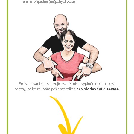
ani na případné (ne)pohyblivosti).
Pro sledování si rezervujte volné místo vyplněním e-mailové
adresy, na kterou vám pošleme odkaz
pro sledování ZDARMA
: