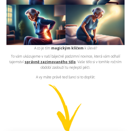
A co je tím
magickým klíčem
k úlevě?
To vám ukázujeme v naší báječné podzimní novince, která vám odhalí
tajemství
správně zazimovaného tělo
. Vaše tělo si v tomhle ročním
období zaslouží tu nejlepší péči.
A vy máte právě teď šanci si to dopřát: