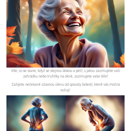
Víte, co se stane, když se stejnou láskou a péčí, s jakou zazimujete vaši
zahrádku nebo truhlíky na okně, zazimujete vaše tělo?
Zažijete nečekaně úžasnou úlevu od spousty bolestí, které vás možná
sužují: