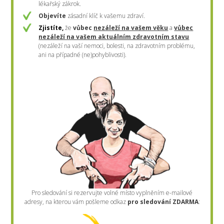
lékařský zákrok.
Objevíte
zásadní klíč k vašemu zdraví.
Zjistíte,
že
vůbec
nezáleží na vašem věku
a
vůbec
nezáleží na vašem aktuálním zdravotním stavu
(nezáleží na vaší nemoci, bolesti, na zdravotním problému,
ani na případné (ne)pohyblivosti).
Pro sledování si rezervujte volné místo vyplněním e-mailové
adresy, na kterou vám pošleme odkaz
pro sledování ZDARMA
: