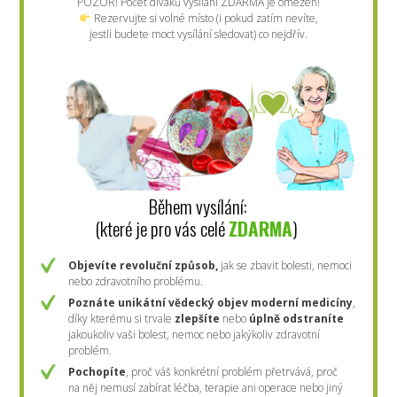
POZOR! Počet diváků vysílání ZDARMA je omezen!
Rezervujte si volné místo (i pokud zatím nevíte,
jestli budete moct vysílání sledovat) co nejdřív.
Během vysílání:
(které je pro vás celé
ZDARMA
)
Objevíte revoluční způsob,
jak se zbavit bolesti, nemoci
nebo zdravotního problému.
Poznáte
unikátní vědecký objev moderní medicíny
,
díky kterému si trvale
zlepšíte
nebo
úplně odstraníte
jakoukoliv vaši bolest, nemoc nebo jakýkoliv zdravotní
problém.
Pochopíte
, proč váš konkrétní problém přetrvává, proč
na něj nemusí zabírat léčba, terapie ani operace nebo jiný