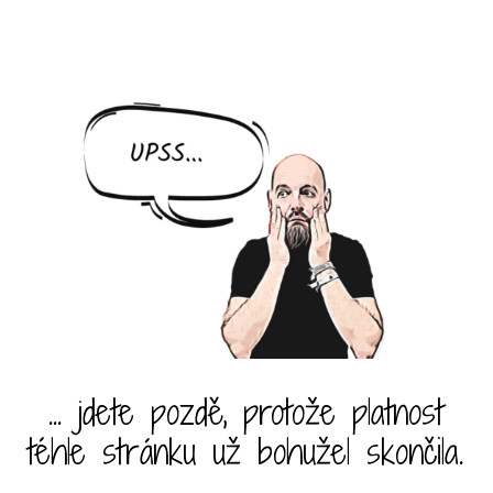
... jdete pozdě, protože platnost
téhle stránku už bohužel skončila.