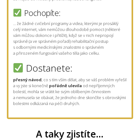
Pochopíte:
... že žádné cvičební programy a videa, kterými je prosáklý
celý internet, vám nemůžou dlouhodobě pomoct (některé
vám můžou dokonce i přitížit), když se v nich nepropojí
správně (a ve správném pořadí) rehabilitační postup
s odbornými medicínskými znalostmi o správném
a přirozeném fungování vašeho těla jako celku.
Dostanete:
přesný návod
, co s tím vším dělat, aby se váš problém vyřešil
a vy jste si konečně
pořádně ulevila
od nepříjemných
bolestí, mohla se vrátit ke svým oblíbeným činnostem
a nemusela se obávat, že jednoho dne skončíte s obrovskými
bolestmi odkázaná na péči druhých.
A taky zjistíte...