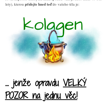
přidejte hned teď
lety), kterou
do vašeho těla je:
... jenže opravdu
VELKÝ
POZOR na jednu věc!