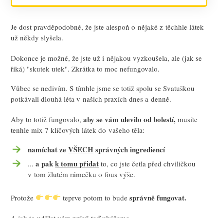
Je dost pravděpodobné, že jste alespoň o nějaké z těchhle látek
už někdy slyšela.
Dokonce je možné, že jste už i nějakou vyzkoušela, ale (jak se
říká) "skutek utek". Zkrátka to moc nefungovalo.
Vůbec se nedivím. S tímhle jsme se totiž spolu se Svatuškou
potkávali dlouhá léta v našich praxích dnes a denně.
aby se vám ulevilo od bolestí,
Aby to totiž fungovalo,
musíte
tenhle mix 7 klíčových látek do vašeho těla:
namíchat ze
VŠECH
správných ingrediencí
a pak
k tomu přidat
...
to, co jste četla před chviličkou
v tom žlutém rámečku o fous výše.
správně fungovat.
Protože
teprve potom to bude
A jak to udělat vám právě teď ukážeme.