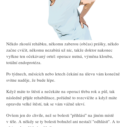
Někdo zkouší rehábku, někomu zaberou (občas) prášky, někdo
začne cvičit, někomu nezabírá už nic, takže doktor nakonec
vyřkne ten očekávaný ortel: operace nutná, výměna kloubu,
totální endoprotéza.
Po týdnech, měsících nebo letech čekání na úlevu vám konečně
svitne naděje, že bude lépe.
Když máte to štěstí a nečekáte na operaci třeba rok a půl, tak
následně přijde rehabilitace, pořádně to rozcvičíte a když máte
opravdu velké štěstí, tak se vám vážně uleví.
Ovšem jen do chvíle, než se bolesti "přihlásí" na jiném místě
v těle. A někdy se ty bolesti bohužel ani nestačí "odhlásit". A to