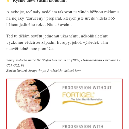
Rychle uleví vašim kloubům!
A nebojte, teď tady nedělám takovou tu všude běžnou reklamu
na nějaký "zaručený" preparát, kterých jste určitě viděla 365
během jediného roku. Nic takového.
Teď tu dělám osvětu jednomu úžasnému, několikaletému
výzkumu vědců ze západní Evropy, jehož výsledek vám
neuvěřitelně moc pomůže.
Zdroj: vědecká studie Dr. Steffen Oesser et al. (2007) Ostheoarthritis Cartilage 15:
C61-C62, 94
Změna kloubní chrupavky po 3 měsících: tkáňové řezy