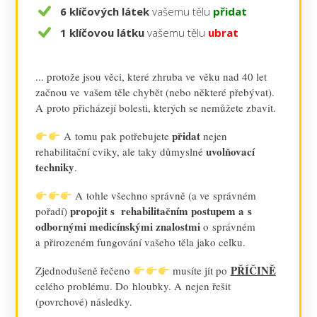
6 klíčových látek
vašemu tělu
přidat
1 klíčovou látku
vašemu tělu
ubrat
... protože jsou věci, které zhruba ve věku nad 40 let
začnou ve vašem těle chybět (nebo některé přebývat).
A proto přicházejí bolesti, kterých se nemůžete zbavit.
přidat
A tomu pak potřebujete
nejen
uvolňovací
rehabilitační cviky, ale taky důmyslné
techniky
.
A tohle všechno správně (a ve správném
propojit s rehabilitačním postupem a s
pořadí)
odbornými medicínskými znalostmi
o správném
a přirozeném fungování vašeho těla jako celku.
PŘÍČINĚ
Zjednodušeně řečeno
musíte jít po
celého problému. Do hloubky. A nejen řešit
(povrchové) následky.