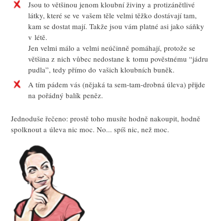
Jsou to většinou jenom kloubní živiny a protizánětlivé
látky, které se ve vašem těle velmi těžko dostávají tam,
kam se dostat mají. Takže jsou vám platné asi jako sáňky
v létě.
Jen velmi málo a velmi neúčinně pomáhají, protože se
většina z nich vůbec nedostane k tomu pověstnému “jádru
pudla”, tedy přímo do vašich kloubních buněk.
A tím pádem vás (nějaká ta sem-tam-drobná úleva) přijde
na pořádný balík peněz.
Jednoduše řečeno: prostě toho musíte hodně nakoupit, hodně
spolknout a úleva nic moc. No... spíš nic, než moc.