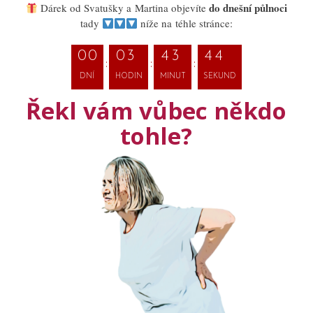
do dnešní půlnoci
Dárek od Svatušky a Martina objevíte
tady
níže na téhle stránce:
2
0
0
0
3
4
3
4
DNÍ
HODIN
MINUT
SEKUND
3
Řekl vám vůbec někdo
tohle?