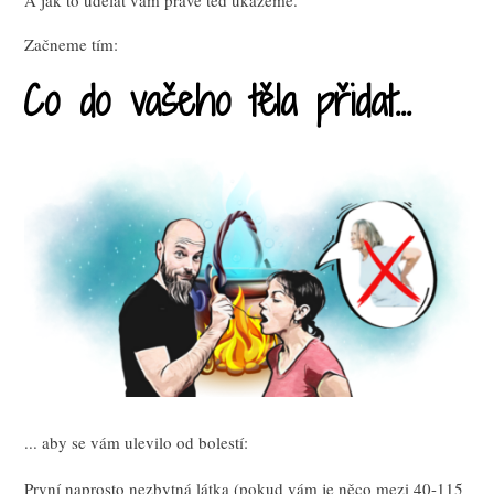
Začneme tím:
Co do vašeho těla přidat...
... aby se vám ulevilo od bolestí:
První naprosto nezbytná látka (pokud vám je něco mezi 40-115