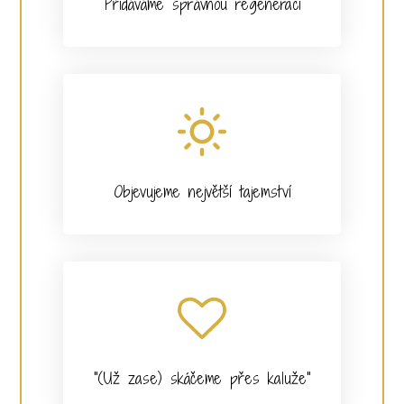
Přidáváme správnou regeneraci
Objevujeme největší tajemství
"(Už zase) skáčeme přes kaluže"