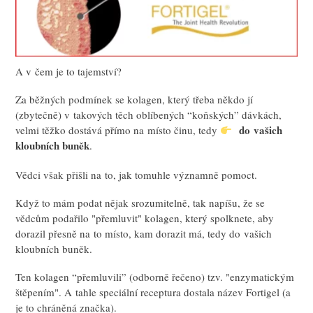
A v čem je to tajemství?
Za běžných podmínek se kolagen, který třeba někdo jí
(zbytečně) v takových těch oblíbených “koňských” dávkách,
do vašich
velmi těžko dostává přímo na místo činu, tedy
kloubních buněk
.
Vědci však přišli na to, jak tomuhle významně pomoct.
Když to mám podat nějak srozumitelně, tak napíšu, že se
vědcům podařilo "přemluvit" kolagen, který spolknete, aby
dorazil přesně na to místo, kam dorazit má, tedy do vašich
kloubních buněk.
Ten kolagen “přemluvili” (odborně řečeno) tzv. "enzymatickým
štěpením". A tahle speciální receptura dostala název Fortigel (a
je to chráněná značka).