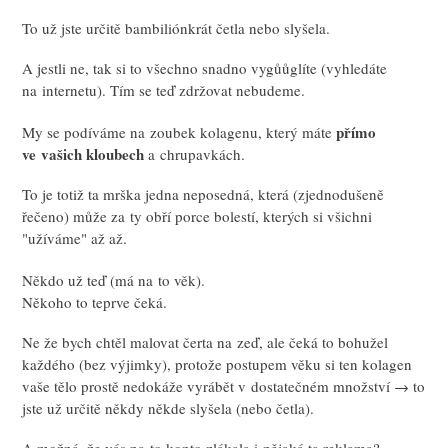
To už jste určitě bambiliónkrát četla nebo slyšela.
A jestli ne, tak si to všechno snadno vygůůglíte (vyhledáte
na internetu). Tím se teď zdržovat nebudeme.
přímo
My se podíváme na zoubek kolagenu, který máte
ve vašich kloubech
a chrupavkách.
To je totiž ta mrška jedna neposedná, která (zjednodušeně
řečeno) může za ty obří porce bolestí, kterých si všichni
"užíváme" až až.
Někdo už teď (má na to věk).
Někoho to teprve čeká.
Ne že bych chtěl malovat čerta na zeď, ale čeká to bohužel
každého (bez výjimky), protože postupem věku si ten kolagen
vaše tělo prostě nedokáže vyrábět v dostatečném množství → to
jste už určitě někdy někde slyšela (nebo četla).
A možná, že vás na to konto zlákala i nějaká ta reklama?