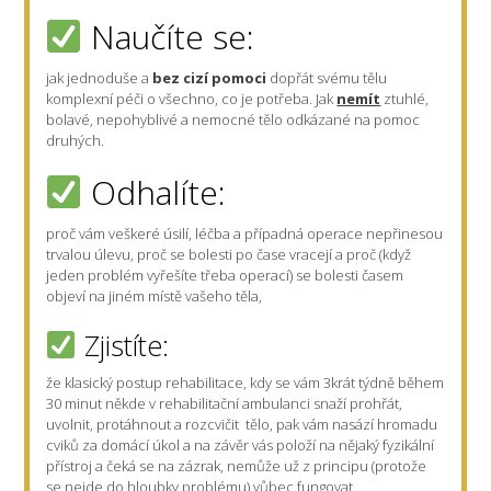
Naučíte se:
jak jednoduše a
bez cizí pomoci
dopřát svému tělu
komplexní péči o všechno, co je potřeba. Jak
nemít
ztuhlé,
bolavé, nepohyblivé a nemocné tělo odkázané na pomoc
druhých.
Odhalíte:
proč vám veškeré úsilí, léčba a případná operace nepřinesou
trvalou úlevu, proč se bolesti po čase vracejí a proč (když
jeden problém vyřešíte třeba operací) se bolesti časem
objeví na jiném místě vašeho těla,
Zjistíte:
že klasický postup rehabilitace, kdy se vám 3krát týdně během
30 minut někde v rehabilitační ambulanci snaží prohřát,
uvolnit, protáhnout a rozcvičit tělo, pak vám nasází hromadu
cviků za domácí úkol a na závěr vás položí na nějaký fyzikální
přístroj a čeká se na zázrak, nemůže už z principu (protože
se nejde do hloubky problému) vůbec fungovat.