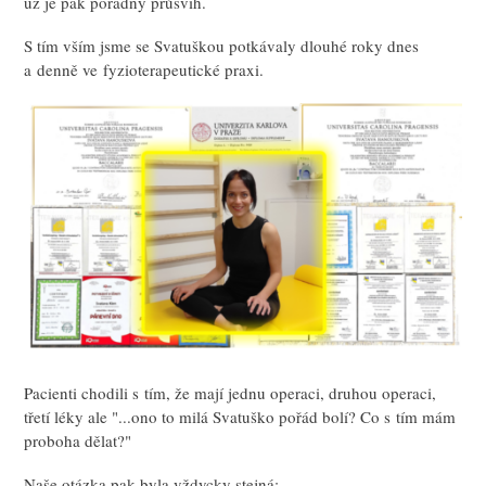
už je pak pořádný průšvih.
S tím vším jsme se Svatuškou potkávaly dlouhé roky dnes
a denně ve fyzioterapeutické praxi.
Pacienti chodili s tím, že mají jednu operaci, druhou operaci,
třetí léky ale "...ono to milá Svatuško pořád bolí? Co s tím mám
proboha dělat?"
Naše otázka pak byla vždycky stejná: