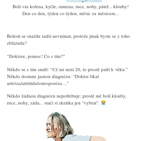
Bolí vás kolena, kyčle, ramena, ruce, nohy, páteř... klouby!
Den co den, týden co týden, měsíc za měsícem...
Bolesti se snažíte radši nevnímat, protože jinak byste se z toho
zbláznila?
“Doktore, pomoc! Co s tím?”
Někdo se s tím smíří: “Už mi není 20, to prostě patří k věku.”
Někdo dostane jasnou diagnózu: “Doktor říkal
artróza/artritída/osteoporóza…"
Někdo žádnou diagnózu nepotřebuje: prostě mě bolí klouby,
ruce, nohy, záda... stačí si zkrátka jen "vybrat".