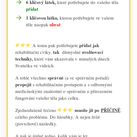
6 klíčový látek,
které potřebujete do vašeho těla
přidat
1 klíčovou látku,
kterou potřebujete ve vašem
ubrat
těle naopak
přidat jak
A tomu pak potřebujete
tak
uvolňovací
rehabilitační cviky,
důmyslné
techniky,
které vám ukazovala v minulých dnech
Svatuška ve videích.
správně
A tohle všechno
(a ve správném pořadí)
propojit
s rehabilitačním postupem a s odbornými
medicínskými znalostmi o správném a přirozeném
fungování vašeho těla jako celku.
musíte jít po
PŘÍČINĚ
Zjednodušeně řečeno
celého problému. Do hloubky. A nejen řešit
(povrchové) následky.
A pak je úplně jedno, kolik vám je let.