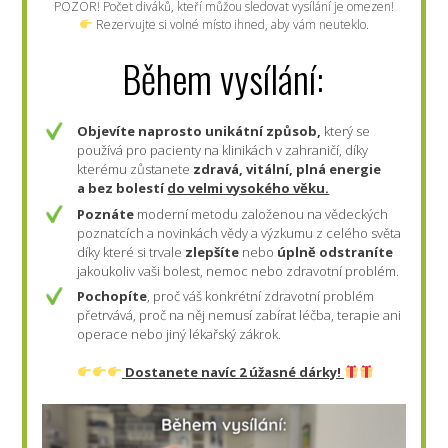
POZOR! Počet diváků, kteří můžou sledovat vysílání je omezen!
Rezervujte si volné místo ihned, aby vám neuteklo.
Během vysílání:
Objevíte naprosto unikátní způsob,
který se
používá pro pacienty na klinikách v zahraničí, díky
kterému zůstanete
zdravá, vitální, plná energie
a bez bolestí
do velmi vysokého věku.
Poznáte
moderní metodu založenou na vědeckých
poznatcích a novinkách vědy a výzkumu z celého světa
díky které si trvale
zlepšíte
nebo
úplně odstraníte
jakoukoliv vaši bolest, nemoc nebo zdravotní problém.
Pochopíte
, proč váš konkrétní zdravotní problém
přetrvává, proč na něj nemusí zabírat léčba, terapie ani
operace nebo jiný lékařský zákrok.
Dostanete navíc 2 úžasné dárky!