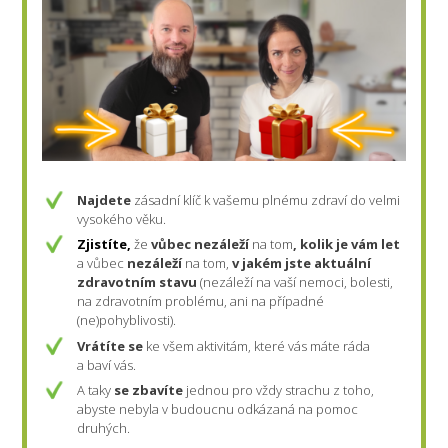
Najdete
zásadní klíč k vašemu plnému zdraví do velmi
vysokého věku.
Zjistíte,
že
vůbec nezáleží
na tom
, kolik je vám let
a vůbec
nezáleží
na tom,
v jakém jste aktuální
zdravotním stavu
(nezáleží na vaší nemoci, bolesti,
na zdravotním problému, ani na případné
(ne)pohyblivosti).
Vrátíte se
ke všem aktivitám, které vás máte ráda
a baví vás.
A taky
se zbavíte
jednou pro vždy strachu z toho,
abyste nebyla v budoucnu odkázaná na pomoc
druhých.