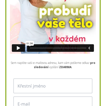
Sem napište vaši e-mailovou adresu, kam vám pošleme odkaz
pro
sledování
vysílání
ZDARMA
: