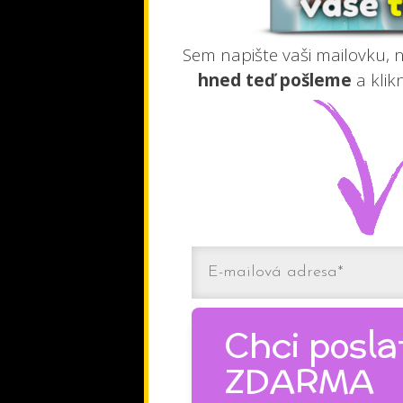
Sem napište vaši mailovku, 
hned teď pošleme
a klik
Chci posla
ZDARMA