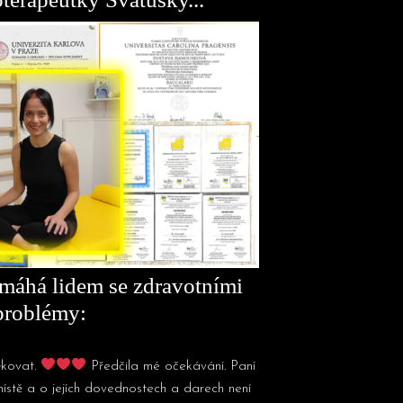
pomáhá lidem se zdravotními
problémy:
ěkovat.
Předčila mé očekávání. Paní
ístě a o jejích dovednostech a darech není