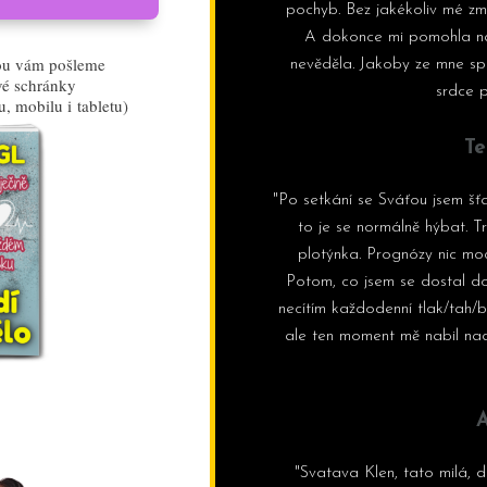
pochyb. Bez jakékoliv mé z
A dokonce mi pomohla nap
rou vám pošleme
nevěděla. Jakoby ze mne spa
vé schránky
srdce 
u, mobilu i tabletu)
Te
"Po setkání se Sváťou jsem šť
to je se normálně hýbat. T
plotýnka. Prognózy nic moc.
Potom, co jsem se dostal d
necítím každodenní tlak/tah/b
ale ten moment mě nabil nad
A
"Svatava Klen, tato milá, 