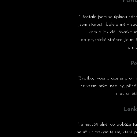
Pavla
"Dostala jsem se úplnou náh
jsem starosti, bolelo mě v zád
kam a jak dál. Svaťka 
po psychické stránce. Je mi 
a mo
Pe
"Svaťko, tvoje práce je pro 
se všemi mými neduhy, přináší
moc a těší
Lenk
"Je neuvěřitelné, co dokáže t
ne už juniorským tělem, které 