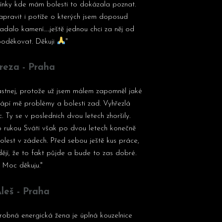
mínky kde mám bolesti to dokázala poznat.
ravit i potíže o kterých jsem doposud
dalo kamení…..ještě jednou chci za něj od
poděkovat. Děkuji
"
reza - Praha
astnej, protože už jsem málem zapomněl jaké
rápí mě problémy a bolesti zad. Vyhřezlá
 Ty se v poslednich dvou letech zhoršily.
o rukou Sváti však po dvou letech konečně
olest v zádech. Před sebou ještě kus práce,
ějí, že to fakt půjde a bude to zas dobré.
Moc děkuju."
leš - Praha
drobná energická žena je úplná kouzelnice