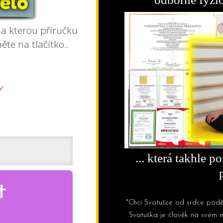
na kterou příručku
něte na tlačítko...
... která takhle 
t
"Chci Svatušce od srdce pod
Svatuška je člověk na svém m