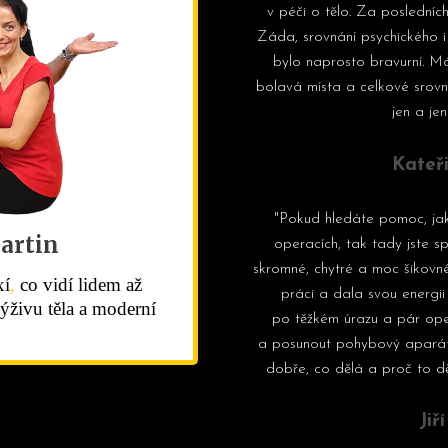
v péči o tělo. Za posledních
Záda, srovnání psychického i
bylo naprosto bravurní. Má
bolavá místa a celkové srovna
jen a jen
Kateř
"Pokud hledáte pomoc, jako
artin
operacích, tak tady jste s
skromné, chytré a moc šikovné
xí
,
co vidí lidem až
práci a dala svou energi
ýživu těla a moderní
po těžkém úrazu a pár ope
a posunout pohybový aparát
dobře, co dělá a proč to dě
Jiř