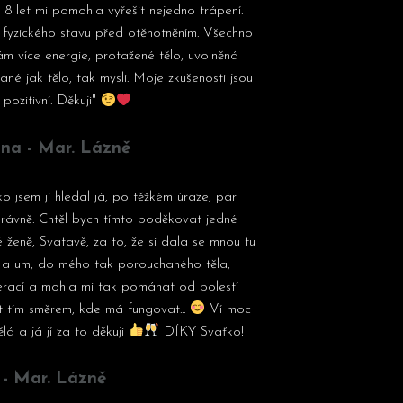
 8 let mi pomohla vyřešit nejedno trápení.
 fyzického stavu před otěhotněním. Všechno
m více energie, protažené tělo, uvolněná
né jak tělo, tak mysli. Moje zkušenosti jsou
 pozitivní. Děkuji"
ina - Mar. Lázně
 jsem ji hledal já, po těžkém úraze, pár
právně. Chtěl bych tímto poděkovat jedné
 ženě, Svatavě, za to, že si dala se mnou tu
i a um, do mého tak porouchaného těla,
rací a mohla mi tak pomáhat od bolestí
 tím směrem, kde má fungovat...
Ví moc
lá a já jí za to děkuji
DÍKY Svaťko!
í - Mar. Lázně