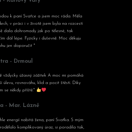
 - Karlovy Vary
odou k paní Svaťce a jsem moc ráda. Měla
ech, v práci i v životě jsem byla na rozcestí
mě dala dohromady jak po tělesné, tak
čím dál lépe. Fyzicky i duševně. Moc děkuju
hu jen doporučit "
tra - Drmoul
mě vždycky úžasný zážitek A moc mi pomáhá
 úlevu, rovnováhu, klid a pocit štěstí. Diky
m se někdy příště."
a - Mar. Lázně
ahle energií nabitá žena, paní Svaťka. S mým
prodělalo komplikovaný úraz, si poradila tak,