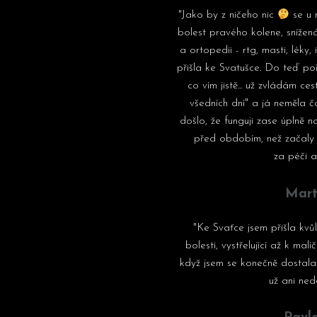
"Jako by z ničeho nic
se u 
bolest pravého kolene, snížená
a ortopedii - rtg, masti, léky,
přišla ke Svatušce. Do teď po
co vím jistě... už zvládám c
všedních dní" a já neměla 
došlo, že funguji zase úplně 
před obdobím, než začaly 
za péči 
Mart
"Ke Svaťce jsem přišla kvů
bolesti, vystřelující až k ma
když jsem se konečně dostala
už ani ned