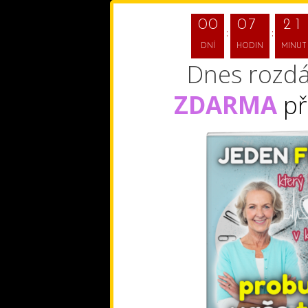
0
0
0
7
2
1
DNÍ
HODIN
MINUT
Dnes rozd
ZDARMA
př