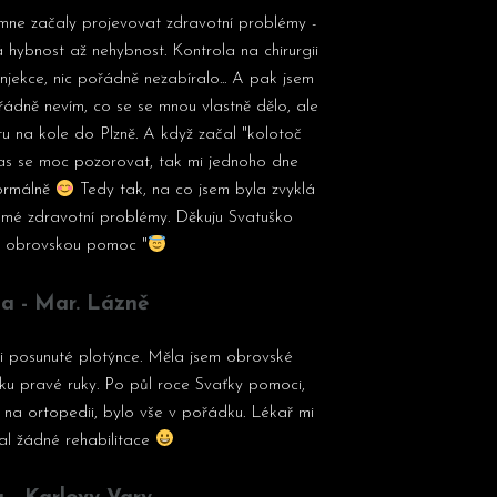
mne začaly projevovat zdravotní problémy -
 hybnost až nehybnost. Kontrola na chirurgii
 injekce, nic pořádně nezabíralo... A pak jsem
řádně nevím, co se se mnou vlastně dělo, ale
estu na kole do Plzně. A když začal "kolotoč
čas se moc pozorovat, tak mi jednoho dne
normálně
Tedy tak, na co jsem byla zvyklá
mé zdravotní problémy. Děkuju Svatuško
a obrovskou pomoc "
a - Mar. Lázně
li posunuté plotýnce. Měla jsem obrovské
líčku pravé ruky. Po půl roce Svaťky pomoci,
 na ortopedii, bylo vše v pořádku. Lékař mi
al žádné rehabilitace