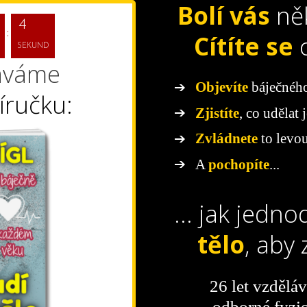
Bolí vás
ně
4
3
Cítíte se
SEKUND
áváme
Objevíte
báječnéh
íručku:
Zjistíte
, co udělat
Zvládnete
to levou
A
pochopíte
...
... jak jedn
tělo
, aby 
26 let vzděláv
odborné fyzio