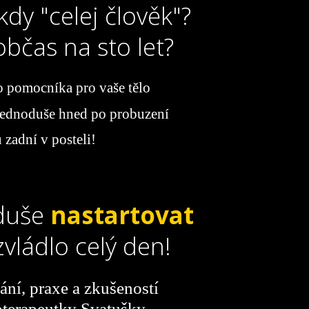
kdy "celej člověk"?
občas na sto let?
o pomocníka pro vaše tělo
 jednoduše hned po probuzení
 zadní v posteli!
oduše
nastartovat
zvládlo celý den!
ání, praxe a zkušeností
terapeutky Svatušky...