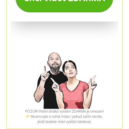
POZOR! Počet diváků vysílání ZDARMA je omezen!
Rezervujte si volné místo i pokud zatím nevíte,
jestli budete moct vysílání sledovat.