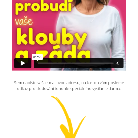
Sem napište vaši e-mailovou adresu, na kterou vám pošleme
odkaz pro sledování tohohle speciálního vysílání zdarma: