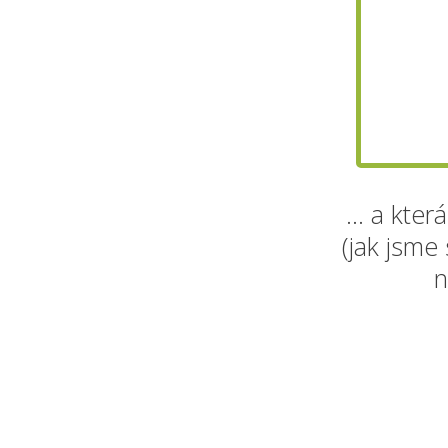
... a kte
(jak jsme 
n