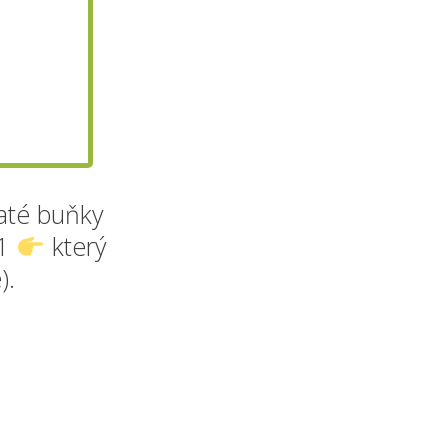
naté buňky
 1
který
).