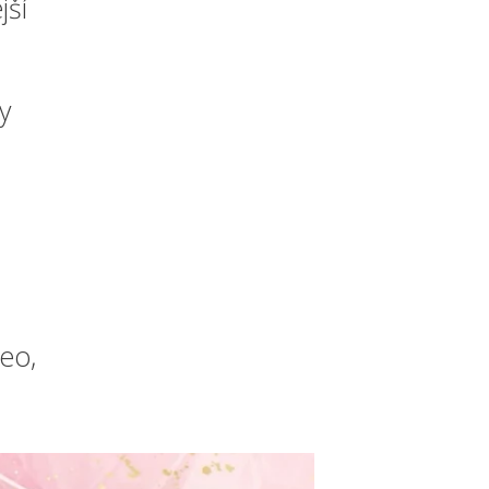
jší
y
eo,