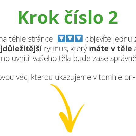
Krok číslo 2
 na téhle stránce
objevíte jednu 
jdůležitější
rytmus, který
máte v těle
a
no uvnitř vašeho těla bude zase správně
čovou věc, kterou ukazujeme v tomhle on-lin