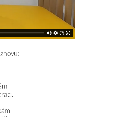
 znovu:
vám
raci.
ikám.