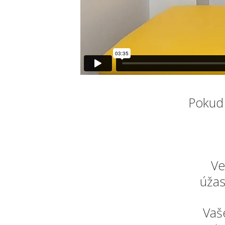
Pokud 
Ve
úžas
Vaše