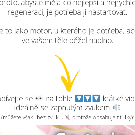
proto, abyste měla co nejlepší a nejrychle
regeneraci, je potřeba ji nastartovat.
Je to jako motor, u kterého je potřeba, ab
ve vašem těle běžel naplno.
dívejte se
na tohle
krátké vid
ideálně se zapnutým zvukem
(můžete však i bez zvuku,
protože obsahuje titulky):