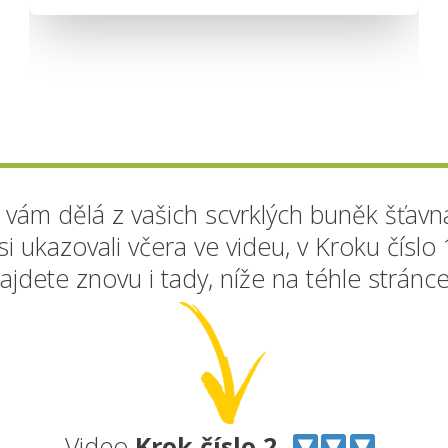
rá vám dělá z vašich scvrklých buněk šťav
si ukazovali včera ve videu, v Kroku číslo
ajdete znovu i tady, níže na téhle stránce
Video
Krok číslo 2