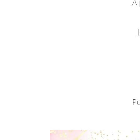
A 
Po