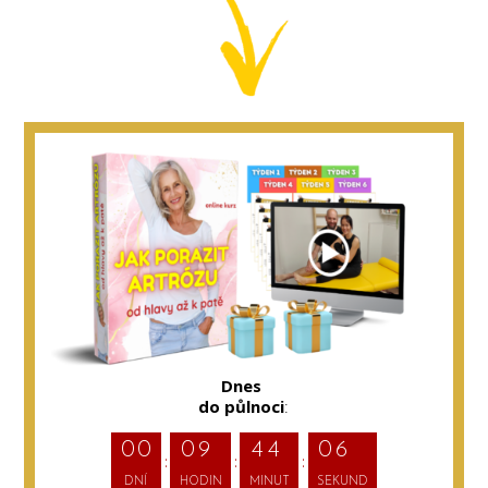
Dnes
do půlnoci
:
0
0
0
9
4
4
0
5
DNÍ
HODIN
MINUT
SEKUND