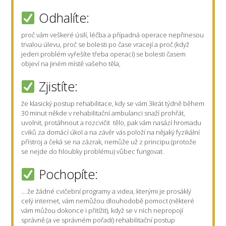
Odhalíte:
proč vám veškeré úsilí, léčba a případná operace nepřinesou
trvalou úlevu, proč se bolesti po čase vracejí a proč (když
jeden problém vyřešíte třeba operací) se bolesti časem
objeví na jiném místě vašeho těla,
Zjistíte:
že klasický postup rehabilitace, kdy se vám 3krát týdně během
30 minut někde v rehabilitační ambulanci snaží prohřát,
uvolnit, protáhnout a rozcvičit tělo, pak vám nasází hromadu
cviků za domácí úkol a na závěr vás položí na nějaký fyzikální
přístroj a čeká se na zázrak, nemůže už z principu (protože
se nejde do hloubky problému) vůbec fungovat.
Pochopíte:
... že žádné cvičební programy a videa, kterými je prosáklý
celý internet, vám nemůžou dlouhodobě pomoct (některé
vám můžou dokonce i přitížit), když se v nich nepropojí
správně (a ve správném pořadí) rehabilitační postup