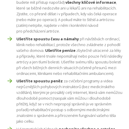
budete mít přístup napořád)
všechny klíčové informace
,
které se běžně nedozvíte ani u lékařů ani na rehabilitacích.
Zjistíte, co přesně dělat i v případech, kdy vás čeká operace
(nebo máte po operaci). A pokud máte to štěstí a artrózou
(zatím) netrpíte, najdete v něm i konkrétní návod
pro předcházení artróze.
Ušetříte spoustu času a námahy
při návštěvách ordinací,
klinik nebo rehabilitací, protože všechno zvládnete z pohodlí
vašeho domova.
Ušetříte peníze
zbytečně utracené za léky
a přípravky, které trvale nepomáhají nebo pouze řeší následky
artrózy a jen tlumí bolesti. Ušetříte svému tělu spoustu bolestí
při všech běžných denních situacích (včetně přesunů mezi
ordinacemi, klinikami nebo rehabilitačními ambulancemi).
Ušetříte spoustu peněz
za cvičební programy a videa
nejrůznějších pohybových instruktorů (bez medicínského
vzdělání), kterými je prosáklý celý internet, která vám nemůžou
dlouhodobě pomoct (naopak vám můžou i dlouhodobě
přitížit), když se v nich nepropojí správně (a ve správném
pořadí) rehabilitační postup s odbornými medicínskými
znalostmi o správném a přirozeném fungování vašeho těla
jako celku.
V 6 tematických týdnech
pochopíte všechno o artróze
,