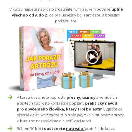
V kurzu najdete naprosto srozumitelným jazykem podané
úplně
všechno od A do Z
, co pro úspěšný boj s artrózou a bolestmi
potřebujete.
V kurzu dostanete naprosto
přesný, účinný
a ve videích
a textech naprosto konkrétně popsaný
praktický návod
pro obyčejného člověka, který trpí bolestmi.
Zjistíte co
přesně dělat, když začne tělo trpět jakýmkoliv stupněm artrózy.
V kurzu se nezabýváme nic neříkající teorií.
Během 30 lekcí
dostanete
natrvalo
(protože do kurzu