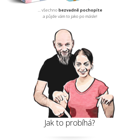
... všechno
bezvadně pochopíte
a půjde vám to jako po másle!
Jak to probíhá?