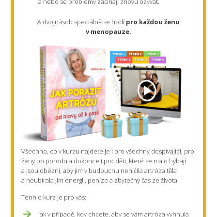
a nebo se problémy začínají znovu ozývat.
A dvojnásob speciálně se hodí
pro každou ženu
v menopauze.
Všechno, co v kurzu najdete je i pro
všechny dospívající,
pro
ženy po porodu
a dokonce i pro děti, které se málo hýbají
a jsou obézní, aby jim v budoucnu neničila artróza těla
a neubírala jim energii, peníze a zbytečný čas ze života.
Tenhle kurz je pro vás:
jak v případě, kdy chcete, aby se vám artróza vyhnula