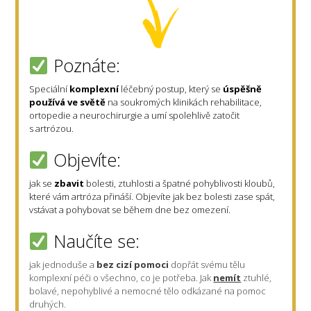
Poznáte:
Speciální
komplexní
léčebný postup, který se
úspěšně
používá ve světě
na soukromých klinikách rehabilitace,
ortopedie a neurochirurgie a umí spolehlivě zatočit
s artrózou.
Objevíte:
jak se
zbavit
bolesti, ztuhlosti a špatné pohyblivosti kloubů,
které vám artróza přináší. Objevíte jak bez bolesti zase spát,
vstávat a pohybovat se během dne bez omezení.
Naučíte se:
jak jednoduše a
bez cizí pomoci
dopřát svému tělu
komplexní péči o všechno, co je potřeba. Jak
nemít
ztuhlé,
bolavé, nepohyblivé a nemocné tělo odkázané na pomoc
druhých.