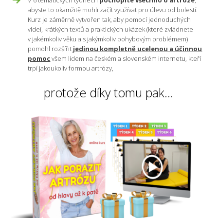
abyste to okamžitě mohli začít využívat pro úlevu od bolestí.
Kurz je záměrně vytvořen tak, aby pomocí jednoduchých
videí, krátkých textů a praktických ukázek (které zvládnete
v jakémkoliv věku a s jakýmkoliv pohybovým problémem)
pomohl rozšířit
jedinou kompletně ucelenou a účinnou
pomoc
všem lidem na českém a slovenském internetu, kteří
trpí jakoukoliv formou artrózy,
protože díky tomu pak...