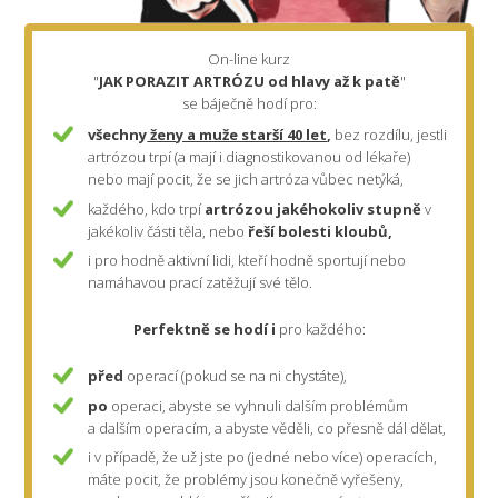
On-line kurz
"
JAK PORAZIT ARTRÓZU od hlavy až k patě
"
se báječně hodí pro:
všechny
ženy a muže starší 40 let
,
bez rozdílu, jestli
artrózou trpí (a mají i diagnostikovanou od lékaře)
nebo mají pocit, že se jich artróza vůbec netýká,
každého, kdo trpí
artrózou jakéhokoliv stupně
v
jakékoliv části těla, nebo
řeší
bolesti kloubů,
i pro hodně aktivní lidi, kteří hodně sportují nebo
namáhavou prací zatěžují své tělo.
Perfektně se hodí i
pro každého:
před
operací (pokud se na ni chystáte),
po
operaci, abyste se vyhnuli dalším problémům
a dalším operacím, a abyste věděli, co přesně dál dělat,
i v případě, že už jste po (jedné nebo více) operacích,
máte pocit, že problémy jsou konečně vyřešeny,