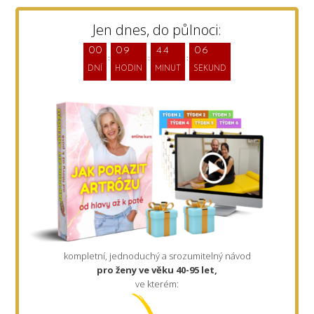
Jen dnes, do půlnoci:
0
0
0
9
4
4
0
5
DNÍ
HODIN
MINUT
SEKUND
kompletní, jednoduchý a srozumitelný návod
pro ženy ve věku 40-95 let,
ve kterém: