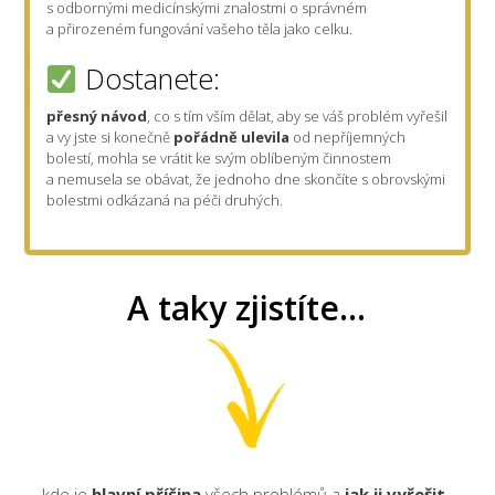
s odbornými medicínskými znalostmi o správném
a přirozeném fungování vašeho těla jako celku.
Dostanete:
přesný návod
, co s tím vším dělat, aby se váš problém vyřešil
a vy jste si konečně
pořádně ulevila
od nepříjemných
bolestí, mohla se vrátit ke svým oblíbeným činnostem
a nemusela se obávat, že jednoho dne skončíte s obrovskými
bolestmi odkázaná na péči druhých.
A taky zjistíte...
... kde je
hlavní příčina
všech problémů a
jak ji vyřešit
,