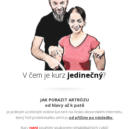
V čem je kurz
jedinečný
?
JAK PORAZIT ARTRÓZU
od hlavy až k patě
je jediným uceleným online kurzem na česko-slovenském internetu,
který řeší problematiku artrózy
od příčiny po následky.
Kurz
nen
í
pouhým souborem rehabilitačních cviků!