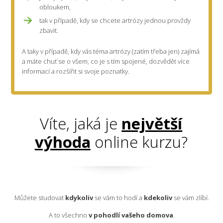
obloukem,
tak v případě, kdy se chcete artrózy jednou provždy
zbavit.
A taky v případě, kdy vás téma artrózy (zatím třeba jen) zajímá
a máte chuť se o všem, co je s tím spojené, dozvědět více
informací a rozšířit si svoje poznatky.
Víte, jaká je
největší
výhoda
online kurzu?
Můžete studovat
kdykoliv
se vám to hodí a
kdekoliv
se vám zlíbí.
A to všechno
v pohodlí vašeho domova
.