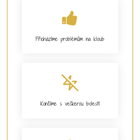
Přicházíme problémům na kloub
Končíme s veškerou bolestí