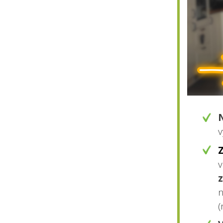
v
Z
n
(