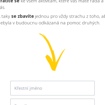
rátíte se
ke všem aktivitám, které vás máte ráda a 
ás.
 taky
se zbavíte
jednou pro vždy strachu z toho, a
ebyla v budoucnu odkázaná na pomoc druhých.