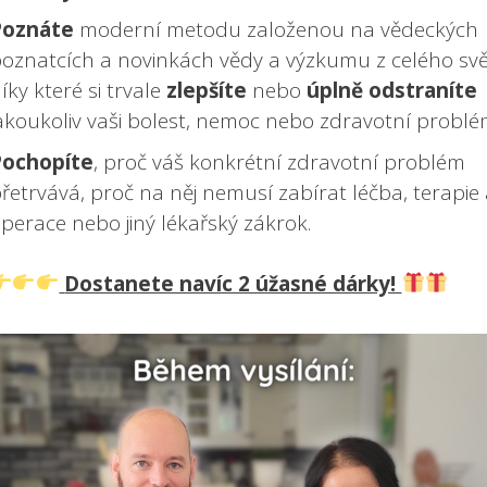
Poznáte
moderní metodu založenou na vědeckých
oznatcích a novinkách vědy a výzkumu z celého sv
íky které si trvale
zlepšíte
nebo
úplně odstraníte
akoukoliv vaši bolest, nemoc nebo zdravotní problé
Pochopíte
, proč váš konkrétní zdravotní problém
řetrvává, proč na něj nemusí zabírat léčba, terapie 
perace nebo jiný lékařský zákrok.
Dostanete navíc 2 úžasné dárky!