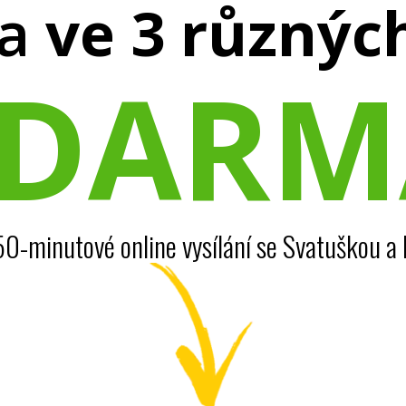
a
ve 3 různýc
ZDARM
 50-minutové online vysílání se Svatuškou a