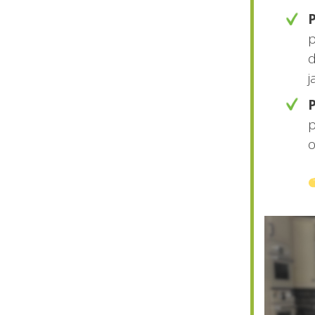
p
d
j
p
o