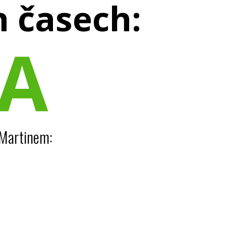
h časech:
A
 Martinem: