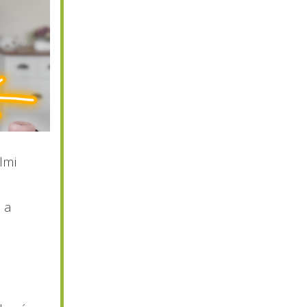
lmi
t
a