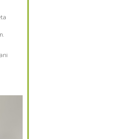
ěta
m.
ani