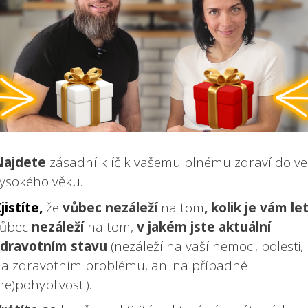
Najdete
zásadní klíč k vašemu plnému zdraví do ve
ysokého věku.
jistíte,
že
vůbec nezáleží
na tom
, kolik je vám le
vůbec
nezáleží
na tom,
v jakém jste aktuální
zdravotním stavu
(nezáleží na vaší nemoci, bolesti,
a zdravotním problému, ani na případné
ne)pohyblivosti).