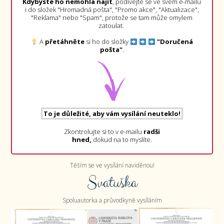
Kdybyste ho nemohla najít
, podívejte se ve svém e-mailu
i do složek "Hromadná pošta", "Promo akce", "Aktualizace",
"Reklama" nebo "Spam", protože se tam může omylem
zatoulat.
A
přetáhněte
si ho do složky
"Doručená
pošta"
.
To je důležité, aby vám vysílání neuteklo!
Zkontrolujte si to v e-mailu
radši
hned,
dokud na to myslíte.
Těším se ve vysílání naviděnou!
Svatuška
Spoluautorka a průvodkyně vysíláním