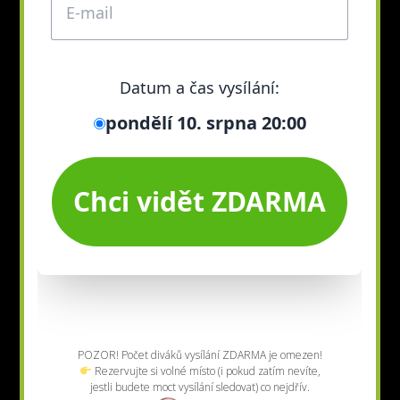
POZOR! Počet diváků vysílání ZDARMA je omezen!
Rezervujte si volné místo (i pokud zatím nevíte,
jestli budete moct vysílání sledovat) co nejdřív.