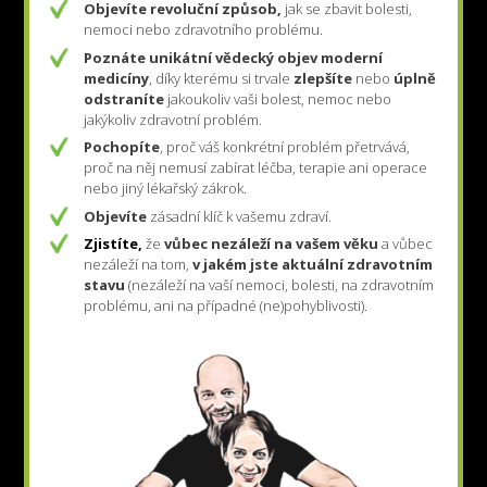
Objevíte revoluční způsob,
jak se zbavit bolesti,
nemoci nebo zdravotního problému.
Poznáte
unikátní vědecký objev moderní
medicíny
, díky kterému si trvale
zlepšíte
nebo
úplně
odstraníte
jakoukoliv vaši bolest, nemoc nebo
jakýkoliv zdravotní problém.
Pochopíte
, proč váš konkrétní problém přetrvává,
proč na něj nemusí zabírat léčba, terapie ani operace
nebo jiný lékařský zákrok.
Objevíte
zásadní klíč k vašemu zdraví.
Zjistíte,
že
vůbec nezáleží na vašem věku
a vůbec
nezáleží na tom,
v jakém jste aktuální zdravotním
stavu
(nezáleží na vaší nemoci, bolesti, na zdravotním
problému, ani na případné (ne)pohyblivosti).