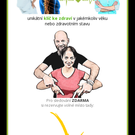
unikátní
klíč ke zdraví
v jakémkoliv věku
nebo zdravotním stavu
Pro sledování
ZDARMA
si rezervujte volné místo tady: