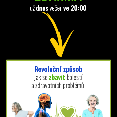
už
dnes
večer
ve 20:00
Revoluční způsob
jak se
zbavit
bolestí
a zdravotních problémů