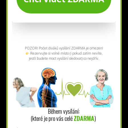
POZOR! Počet diváků vysílání ZDARMA je omezen!
Rezervujte si volné místo (i pokud zatím nevíte,
jestli budete moct vysílání sledovat) co nejdřív.
Během vysílání:
(které je pro vás celé
ZDARMA
)