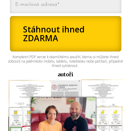
Stáhnout ihned
ZDARMA
Kompletní PDF verze k okamžitému použití, kterou si můžete ihned
zobrazit na jakémkoliv mobilu, tabletu, notebooku nebo počítači, případně
ihned vytisknout .
autoři