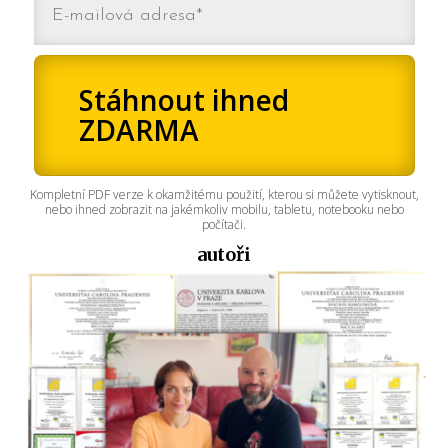
Stáhnout ihned
ZDARMA
Kompletní PDF verze k okamžitému použití, kterou si můžete vytisknout,
nebo ihned zobrazit na jakémkoliv mobilu, tabletu, notebooku nebo
počítači.
autoři