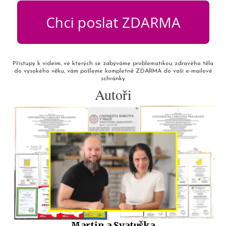
Chci poslat ZDARMA
Přístupy k videím, ve kterých se zabýváme problematikou zdravého těla
do vysokého věku, vám pošleme kompletně ZDARMA do vaší e-mailové
schránky
Autoři
Martin a Svatuška