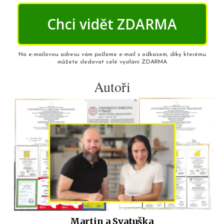
Chci vidět ZDARMA
Na e-mailovou adresu vám pošleme e-mail s odkazem, díky kterému
můžete sledovat celé vysílání ZDARMA
Autoři
Martin a Svatuška