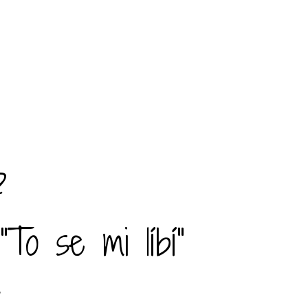
?
To se mi líbí"
,