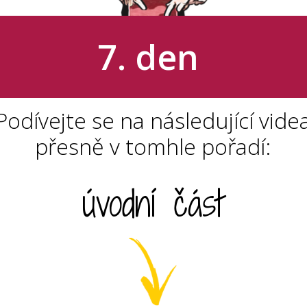
7. den
Podívejte se na následující vide
přesně v tomhle pořadí:
úvodní část