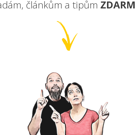
adám, článkům a tipům
ZDAR