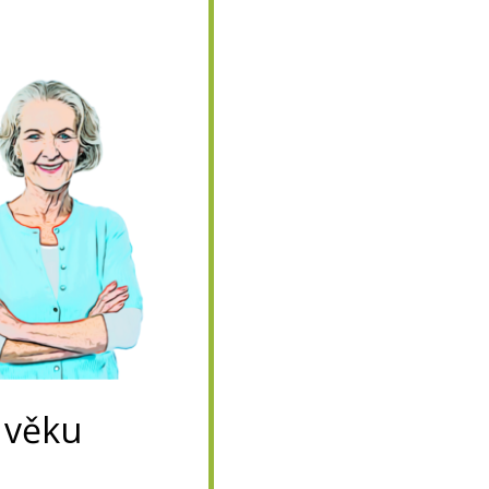
ů
 věku