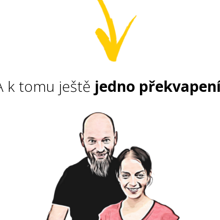
A k tomu ještě
jedno překvapen