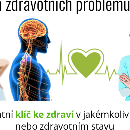
a zdravotních problém
átní
klíč ke zdraví
v jakémkoliv
nebo zdravotním stavu