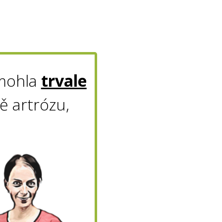
 mohla
trvale
ě artrózu,