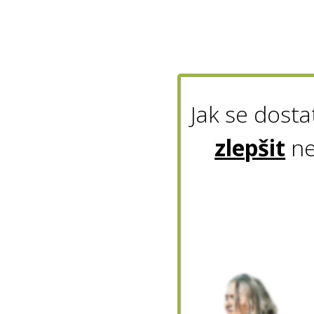
Jak se dost
zlepšit
n