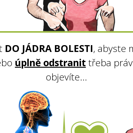
at
DO JÁDRA BOLESTI
, abyste
ebo
úplně odstranit
třeba práv
objevíte...