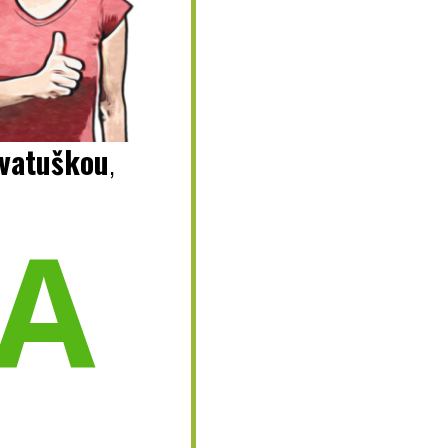
Svatuškou
,
A