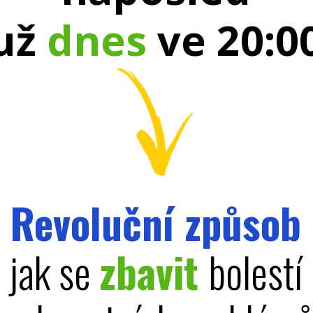
už
dnes
ve 20:0
Revoluční způsob
jak se
zbavit
bolestí