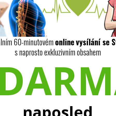
ciálním 60-minutovém
online
vysílání se 
s naprosto exkluzivním obsahem
ZDARM
naposled