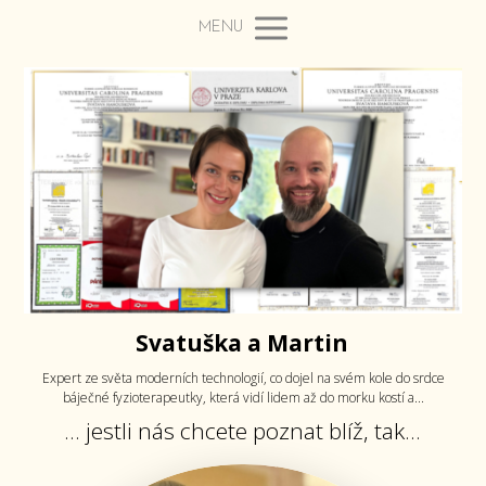
MENU
Svatuška a Martin
Expert ze světa moderních technologií, co dojel na svém kole do srdce
báječné fyzioterapeutky,
která vidí lidem až do morku kostí a...
... jestli nás chcete poznat blíž, tak...