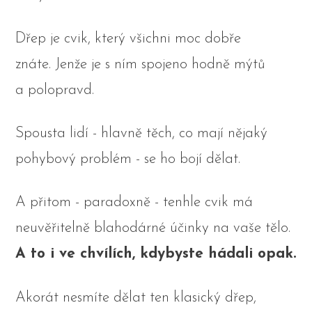
Dřep je cvik, který všichni moc dobře
znáte. Jenže je s ním spojeno hodně mýtů
a polopravd.
Spousta lidí - hlavně těch, co mají nějaký
pohybový problém - se ho bojí dělat.
A přitom - paradoxně - tenhle cvik má
neuvěřitelně blahodárné účinky na vaše tělo.
A to i ve chvílích, kdybyste hádali opak.
Akorát nesmíte dělat ten klasický dřep,