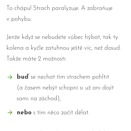
To chápu! Strach paralyzuje. A zabraňuje
v pohybu.
Jenže když se nebudete vůbec hýbat, tak ty
kolena a kyčle zatuhnou ještě víc, než dosud.
Takže máte 2 možnosti:
buď
se nechat tím strachem pohltit
(a časem nebýt schopní si už ani dojít
sami na záchod),
nebo
s tím něco začít dělat.