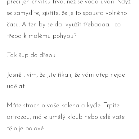
přeci jen chvilku trvá, než se voda uvaří. Když
se zamyslíte, zjistíte, že je to spousta volného
času. A ten by se dal využít třebaaaa… co
třeba k malému pohybu?
.Tak šup do dřepu.
Jasně… vím, že jste říkali, že vám dřep nejde
udělat.
Máte strach o vaše kolena a kyčle. Trpíte
artrozou, máte umělý kloub nebo celé vaše
tělo je bolavé.