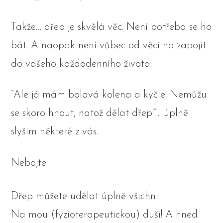
Takže… dřep je skvělá věc. Není potřeba se ho
bát. A naopak není vůbec od věci ho zapojit
do vašeho každodenního života.
“Ale já mám bolavá kolena a kyčle! Nemůžu
se skoro hnout, natož dělat dřep!”... úplně
slyšim některé z vás.
Nebojte.
Dřep můžete udělat úplně všichni.
Na mou (fyzioterapeutickou) duši! A hned