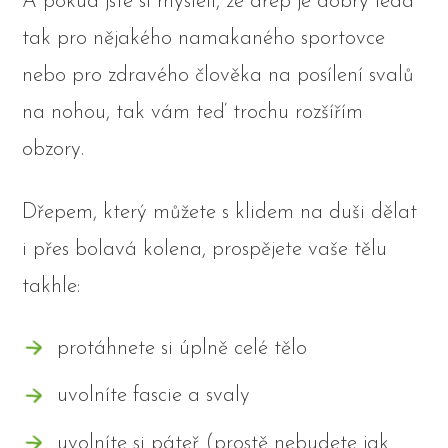
A pokud jste si mysleli, že dřep je dobrý leda
tak pro nějakého namakaného sportovce
nebo pro zdravého člověka na posílení svalů
na nohou, tak vám teď trochu rozšířím
obzory.
Dřepem, který můžete s klidem na duši dělat
i přes bolavá kolena, prospějete vaše tělu
takhle:
protáhnete si úplně celé tělo
uvolníte fascie a svaly
uvolníte si páteř (prostě nebudete jak