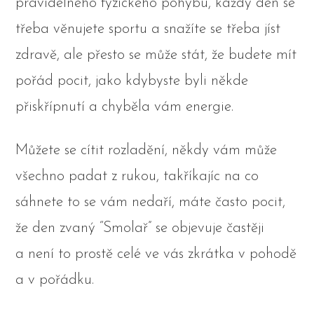
pravidelného fyzického pohybu, každý den se
třeba věnujete sportu a snažíte se třeba jíst
zdravě, ale přesto se může stát, že budete mít
pořád pocit, jako kdybyste byli někde
přiskřípnutí a chyběla vám energie.
Můžete se cítit rozladění, někdy vám může
všechno padat z rukou, takříkajíc na co
sáhnete to se vám nedaří, máte často pocit,
že den zvaný “Smolař” se objevuje častěji
a není to prostě celé ve vás zkrátka v pohodě
a v pořádku.