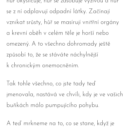
hůř okysličuje, hůř se zásobuje výživou a hůř
se z ní odplavují odpadní látky. Začínají
vznikat srůsty, hůř se masírují vnitřní orgány
a krevní oběh v celém těle je horší nebo
omezený. A to všechno dohromady ještě
způsobí to, že se stáváte náchylnější
k chronickým onemocněním.
Tak tohle všechno, co jste tady teď
jmenovala, nastává ve chvíli, kdy je ve vašich
buňkách málo pumpujícího pohybu.
A teď mrkneme na to, co se stane, když je