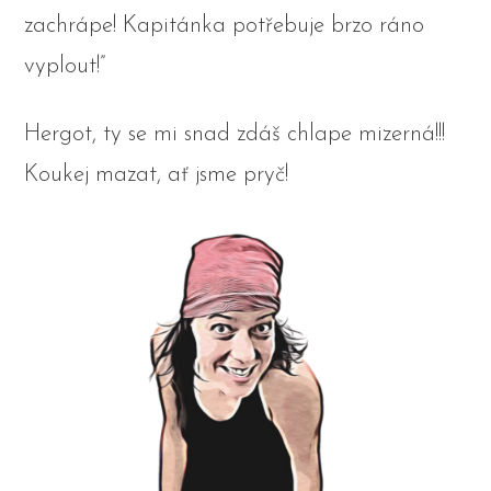
zachrápe! Kapitánka potřebuje brzo ráno
vyplout!”
Hergot, ty se mi snad zdáš chlape mizerná!!!
Koukej mazat, ať jsme pryč!