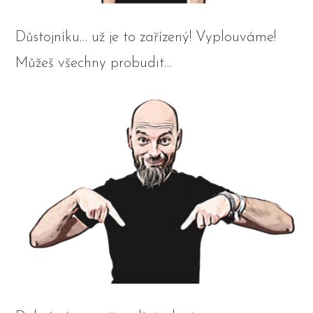
Důstojníku… už je to zařízený! Vyplouváme!
Můžeš všechny probudit…