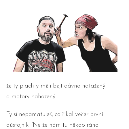
že ty plachty měli bejt dávno natažený
a motory nahozený!
Ty si nepamatuješ, co říkal večer první
důstojník :”Ne že nám tu někdo ráno