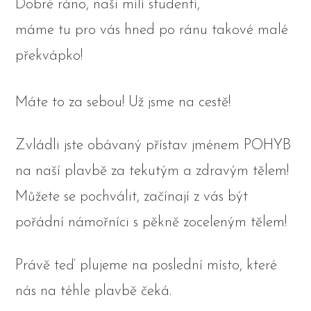
Dobré ráno, naši milí studenti,
máme tu pro vás hned po ránu takové malé
překvápko!
Máte to za sebou! Už jsme na cestě!
Zvládli jste obávaný přístav jménem POHYB
na naší plavbě za tekutým a zdravým tělem!
Můžete se pochválit, začínají z vás být
pořádní námořníci s pěkně zoceleným tělem!
Právě teď plujeme na poslední místo, které
nás na téhle plavbě čeká.