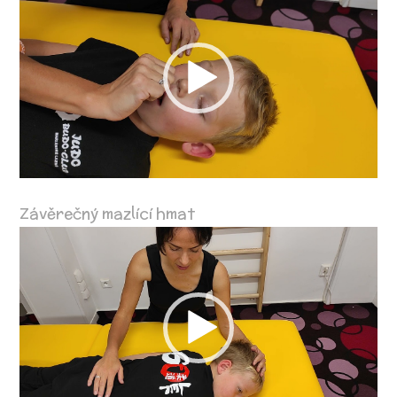
přehrávač
Závěrečný mazlící hmat
Video
přehrávač