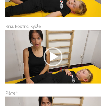
Kříž, kostrč, kyčle
Video
přehrávač
Páteř
Video