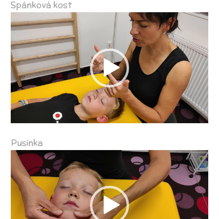
Spánková kost
Video
přehrávač
Pusinka
Video
přehrávač