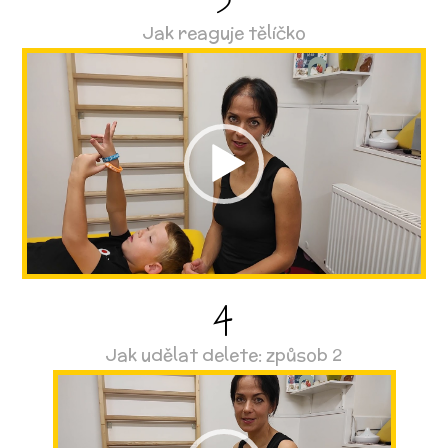
3
Jak reaguje tělíčko
Video
přehrávač
4
Jak udělat delete: způsob 2
Video
přehrávač