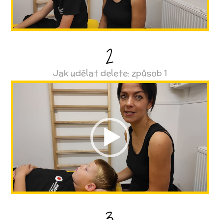
2
Jak udělat delete: způsob 1
Video
přehrávač