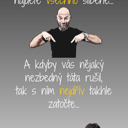
A kdyby vás nějaký
nezbedný táta rušil,
tak s ním
nejdřív
takhle
zatočte...