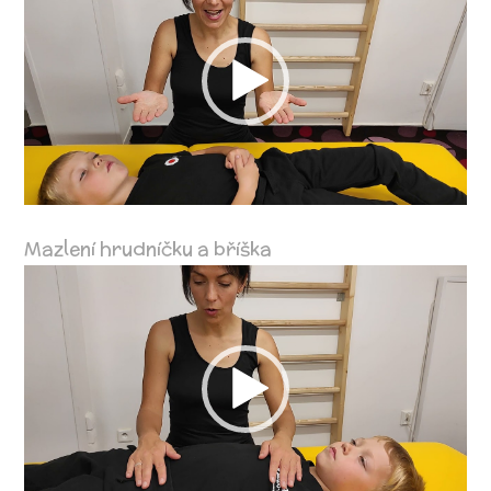
přehrávač
Mazlení hrudníčku a bříška
Video
přehrávač