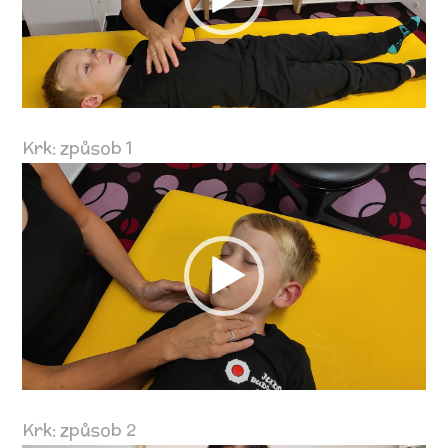
Krk: způsob 1
Video
přehrávač
Krk: způsob 2