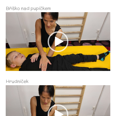
Bříško nad pupíčkem
Video
přehrávač
Hrudníček
Video
přehrávač