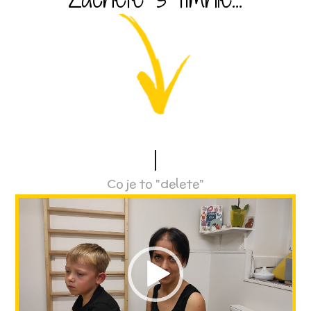
1
Co je to "delete"
Video
přehrávač