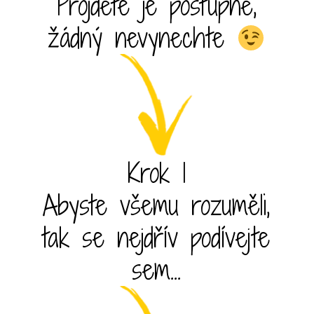
Projděte je postupně,
žádný nevynechte
Krok 1
Abyste všemu rozuměli,
tak se nejdřív podívejte
sem...