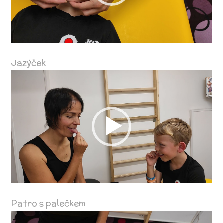
Jazýček
Video
přehrávač
Patro s palečkem
Video