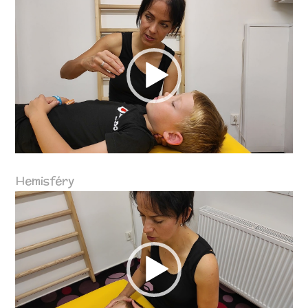
Video
přehrávač
Hemisféry
Video
přehrávač