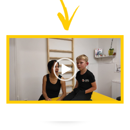
Video
přehrávač