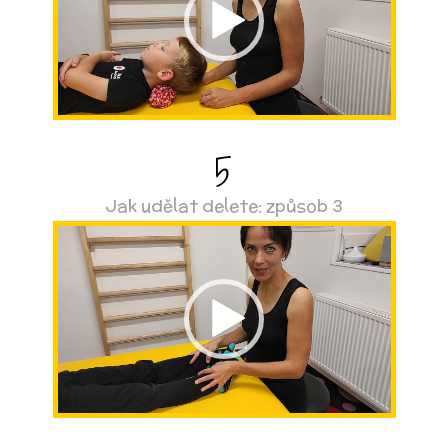
5
Jak udělat delete: způsob 3
Video
přehrávač