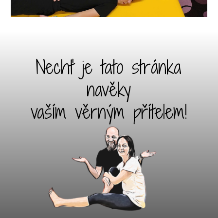
Nechť je tato stránka
navěky
vaším věrným přítelem!