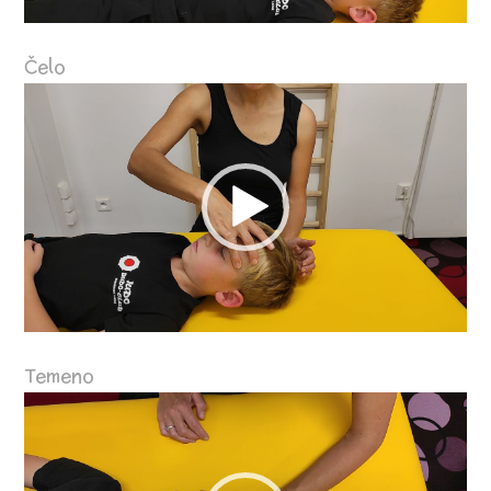
Čelo
Video
přehrávač
Temeno
Video
přehrávač