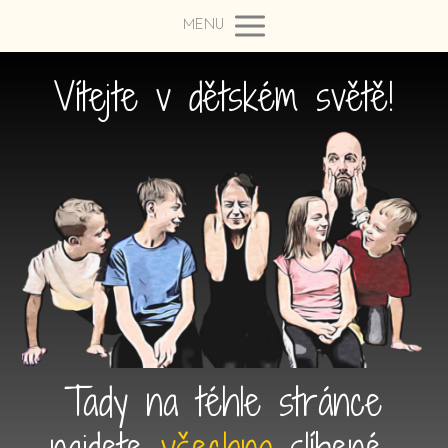
MENU
Vítejte v dětském světě!
Tady na téhle stránce
najdete
všechno
slíbené...