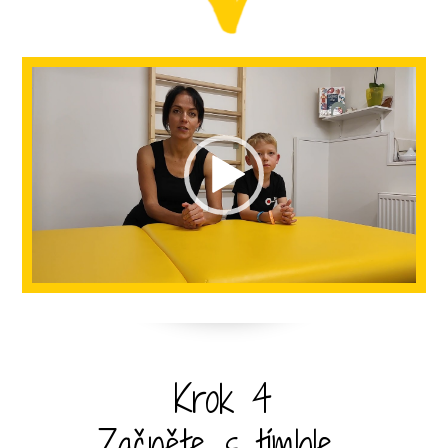
Video
přehrávač
Krok 4
Začněte s tímhle...