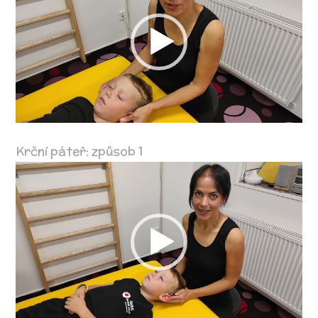
přehrávač
Krční páteř: způsob 1
Video
přehrávač