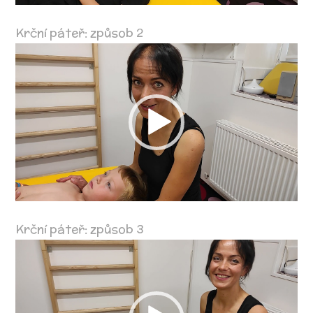
Krční páteř: způsob 2
Video
přehrávač
Krční páteř: způsob 3
Video
přehrávač