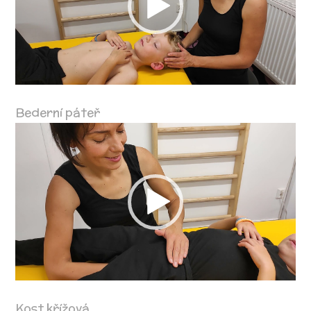
Bederní páteř
Video
přehrávač
Kost křížová