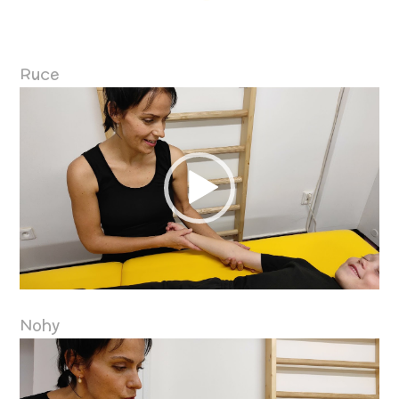
Ruce
Video
přehrávač
Nohy
Video
přehrávač