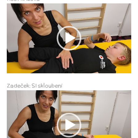
Video
přehrávač
Zadeček: SI skloubení
Video
přehrávač