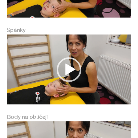
Spánky
Video
přehrávač
Body na obličeji
Video