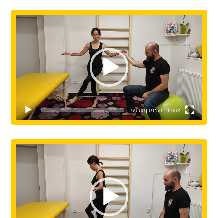
Video
přehrávač
00:00
|
01:58
1.00x
Video
přehrávač