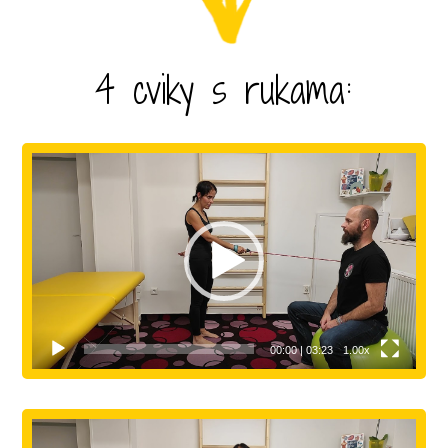
4 cviky s rukama:
Video
přehrávač
00:00
|
03:23
1.00x
Video