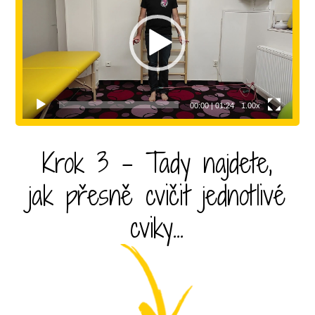
přehrávač
00:00
|
01:24
1.00x
Krok 3 - Tady najdete,
jak přesně cvičit jednotlivé
cviky...