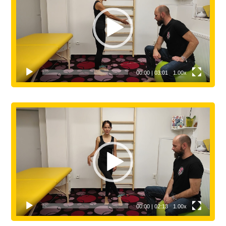
přehrávač
00:00
|
03:01
1.00x
Video
přehrávač
00:00
|
02:13
1.00x