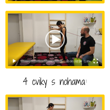
Video
přehrávač
00:00
|
02:24
1.00x
4 cviky s nohama:
Video