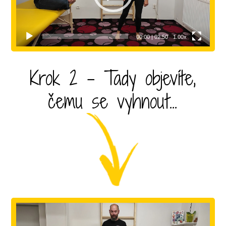
00:00
|
02:50
1.00x
Krok 2 - Tady objevíte,
čemu se vyhnout...
Video