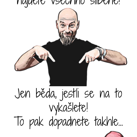
najdete všechno slíbené!
Jen běda, jestli se na to
vykašlete!
To pak dopadnete takhle...