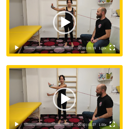
přehrávač
00:00
|
01:39
1.00x
Video
přehrávač
00:00
|
01:27
1.00x