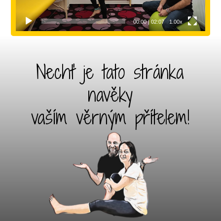
00:00
|
02:07
1.00x
Nechť je tato stránka
navěky
vaším věrným přítelem!