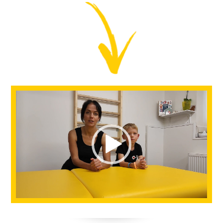
Video
přehrávač