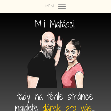
MENU
Milí Matásci,
tady na téhle stránce
najdete
dárek pro vás
...