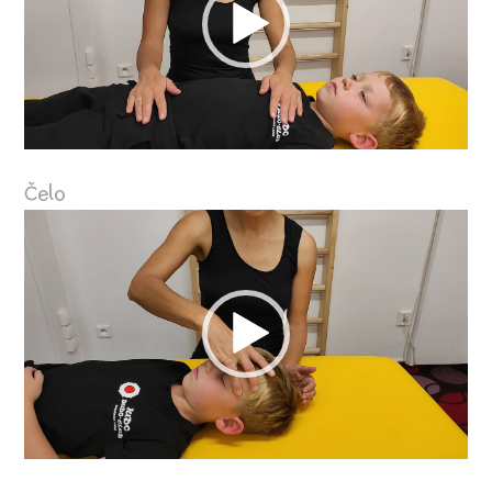
Čelo
Video
přehrávač