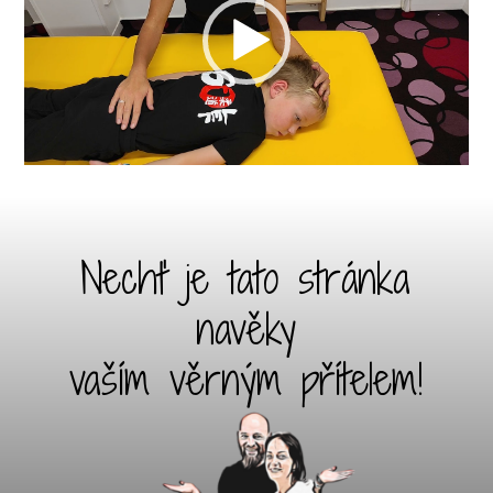
Nechť je tato stránka
navěky
vaším věrným přítelem!