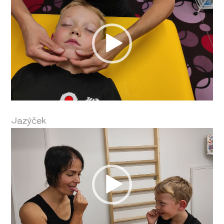
přehrávač
Jazýček
Video
přehrávač