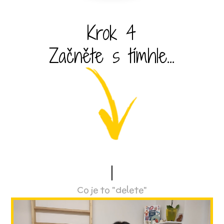
Krok 4
Začněte s tímhle...
1
Co je to "delete"
Video