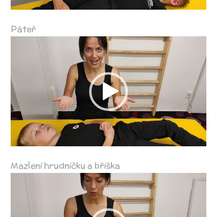
Páteř
Video
přehrávač
Mazlení hrudníčku a bříška
Video
přehrávač