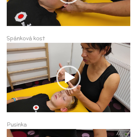
Spánková kost
Video
přehrávač
Pusinka
Video