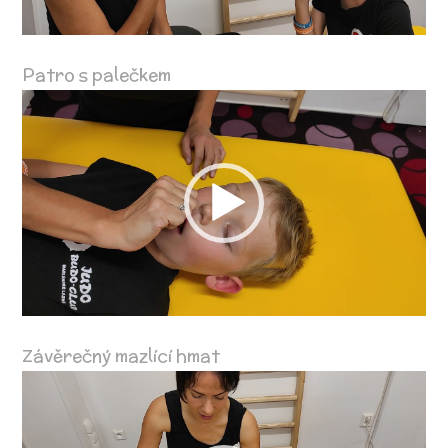
Patro s palečkem
Video
přehrávač
Závěrečný mazlící hmat
Video
přehrávač