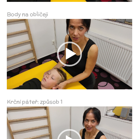
Body na obličeji
Video
přehrávač
Krční páteř: způsob 1
Video
přehrávač