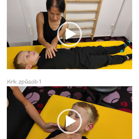
Video
přehrávač
Krk: způsob 1
Video
přehrávač