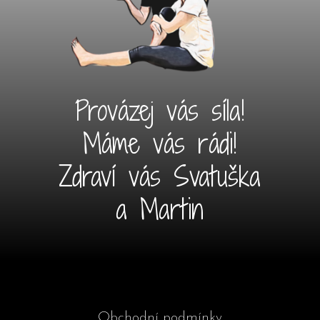
Provázej vás síla!
Máme vás rádi!
Zdraví vás Svatuška
a Martin
Obchodní podmínky