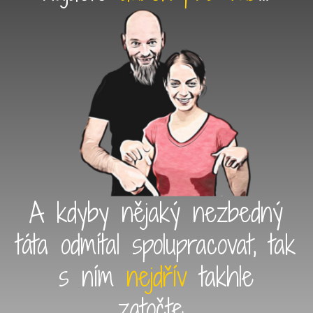
A kdyby nějaký nezbedný
táta odmítal spolupracovat, tak
s ním
nejdřív
takhle
zatočte...