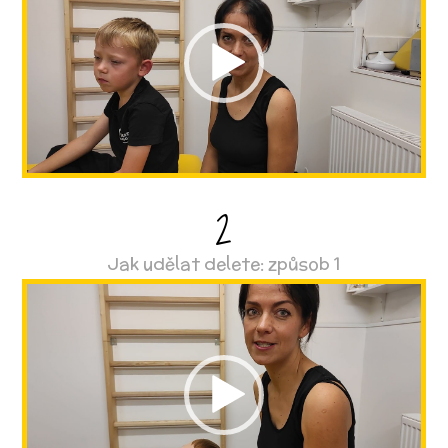
přehrávač
2
Jak udělat delete: způsob 1
Video
přehrávač