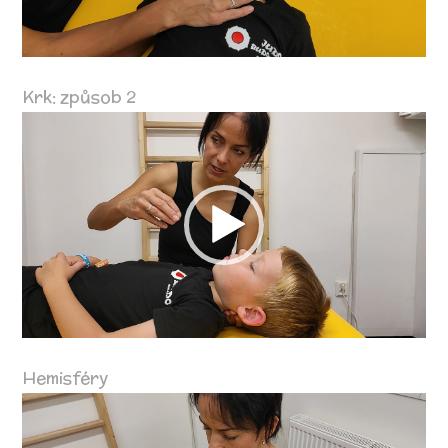
Krk: způsob 2
Video
přehrávač
Hemisféry
Video
přehrávač