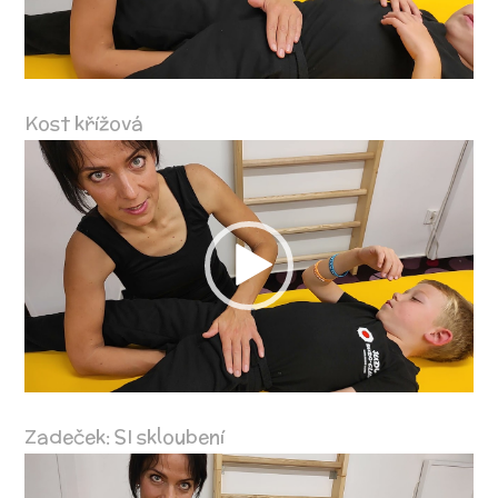
Kost křížová
Video
přehrávač
Zadeček: SI skloubení
Video