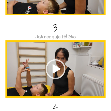
3
Jak reaguje tělíčko
Video
přehrávač
4