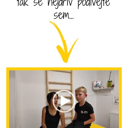
tak se nejdřív podívejte
sem...
Video
přehrávač