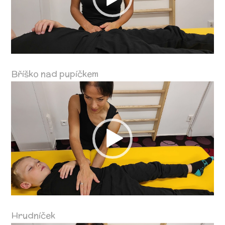
Bříško nad pupíčkem
Video
přehrávač
Hrudníček