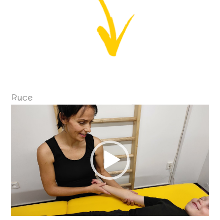
Ruce
Video
přehrávač