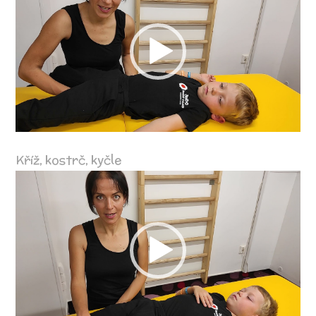
přehrávač
Kříž, kostrč, kyčle
Video
přehrávač