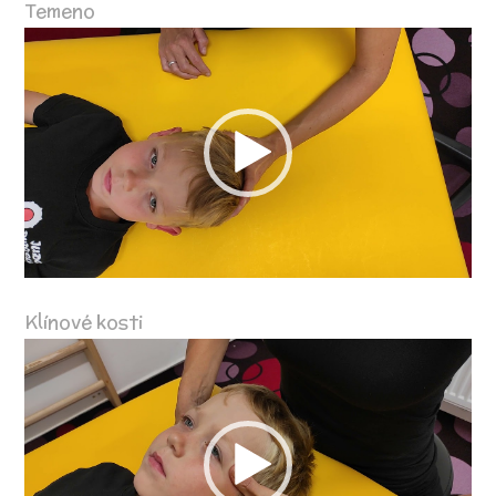
Temeno
Video
přehrávač
Klínové kosti
Video
přehrávač