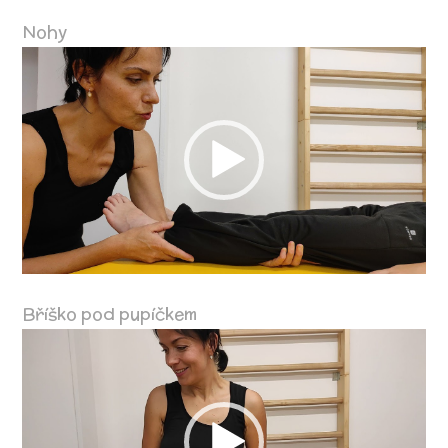
Nohy
Video
přehrávač
Bříško pod pupíčkem
Video
přehrávač