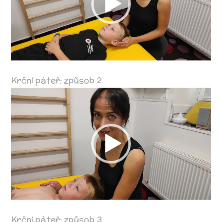
Krční páteř: způsob 2
Video
přehrávač
Krční páteř: způsob 3