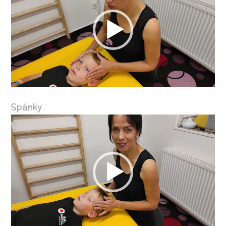
Spánky
Video
přehrávač