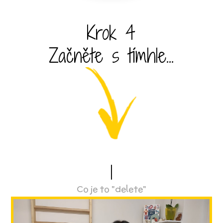
Krok 4
Začněte s tímhle...
1
Co je to "delete"
Video