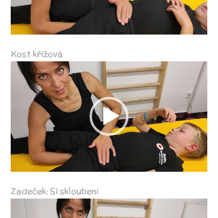
Kost křížová
Video
přehrávač
Zadeček: SI skloubení
Video