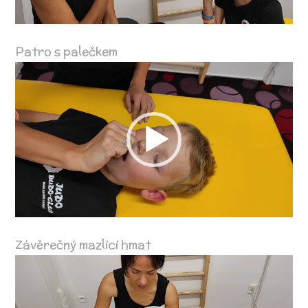
Patro s palečkem
Video
přehrávač
Závěrečný mazlící hmat
Video
přehrávač