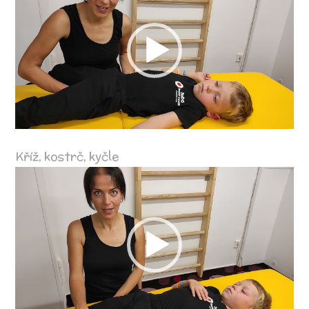
přehrávač
Kříž, kostrč, kyčle
Video
přehrávač