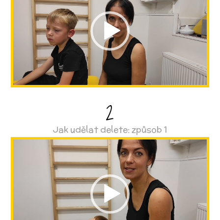
přehrávač
2
Jak udělat delete: způsob 1
Video
přehrávač