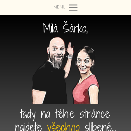
MENU
Milá Šárko,
tady na téhle stránce
najdete
všechno
slíbené...