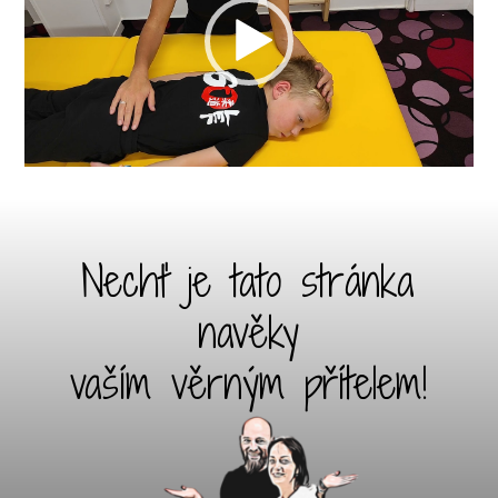
Nechť je tato stránka
navěky
vaším věrným přítelem!