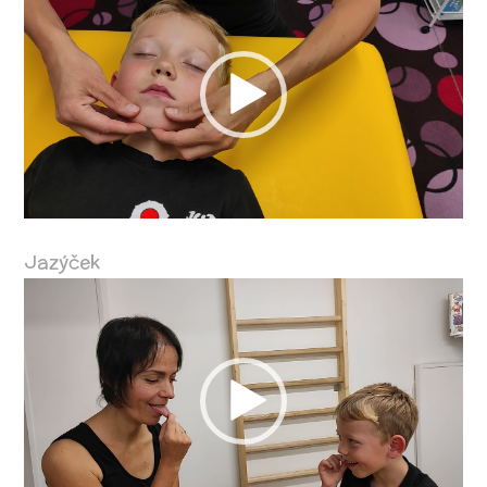
přehrávač
Jazýček
Video
přehrávač