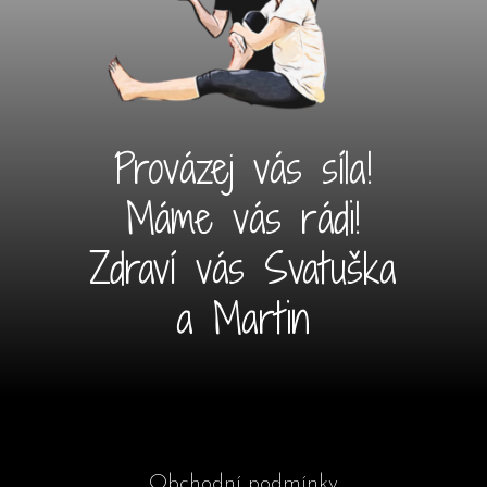
Provázej vás síla!
Máme vás rádi!
Zdraví vás Svatuška
a Martin
Obchodní podmínky