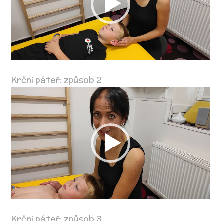
Krční páteř: způsob 2
Video
přehrávač
Krční páteř: způsob 3