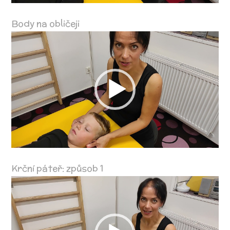
Body na obličeji
Video
přehrávač
Krční páteř: způsob 1
Video
přehrávač