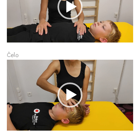
Čelo
Video
přehrávač