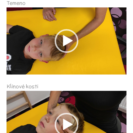
Temeno
Video
přehrávač
Klínové kosti
Video
přehrávač