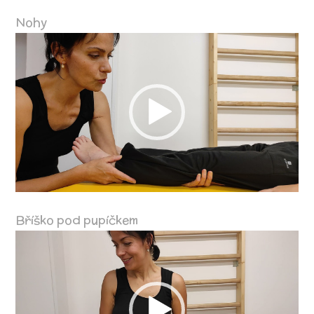
Nohy
Video
přehrávač
Bříško pod pupíčkem
Video
přehrávač