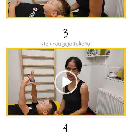
3
Jak reaguje tělíčko
Video
přehrávač
4