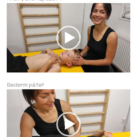
Video
přehrávač
Bederní páteř
Video
přehrávač