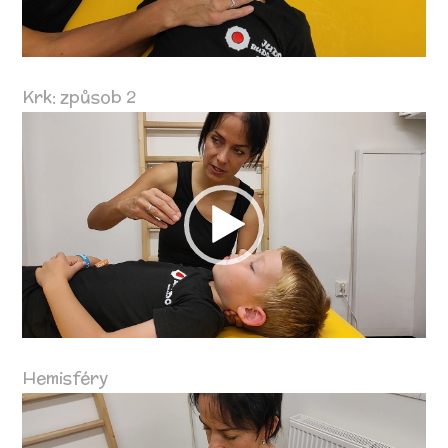
Krk: způsob 2
Video
přehrávač
Hemisféry
Video
přehrávač