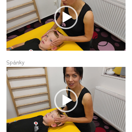
Spánky
Video
přehrávač