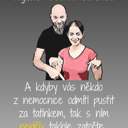
A kdyby vás někdo
z nemocnice odmítl pustit
za tatínkem, tak s ním
nejdřív
takhle zatočte...