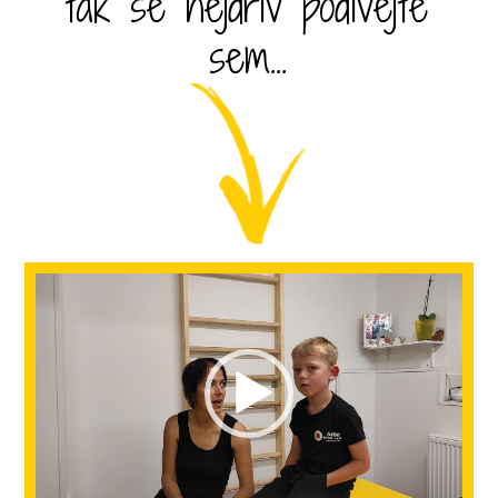
tak se nejdřív podívejte
sem...
Video
přehrávač