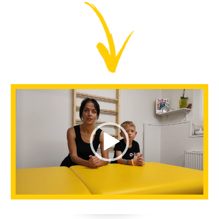
Video
přehrávač