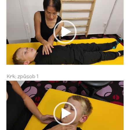
Video
přehrávač
Krk: způsob 1
Video
přehrávač