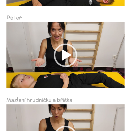
Páteř
Video
přehrávač
Mazlení hrudníčku a bříška
Video
přehrávač