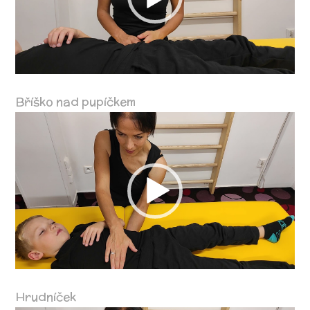
Bříško nad pupíčkem
Video
přehrávač
Hrudníček