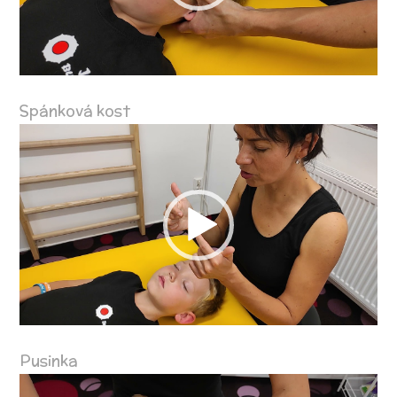
Spánková kost
Video
přehrávač
Pusinka
Video