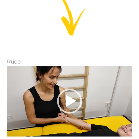
Ruce
Video
přehrávač