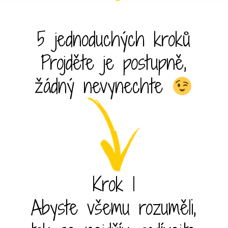
5 jednoduchých kroků
Projděte je postupně,
žádný nevynechte
Krok 1
Abyste všemu rozuměli,