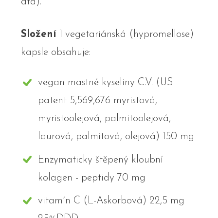
atd).
Složení
1 vegetariánská (hypromellose)
kapsle obsahuje:
vegan mastné kyseliny C.V. (US
patent 5,569,676 myristová,
myristoolejová, palmitoolejová,
laurová, palmitová, olejová) 150 mg
Enzymaticky štěpený kloubní
kolagen - peptidy 70 mg
vitamín C (L-Askorbová) 22,5 mg