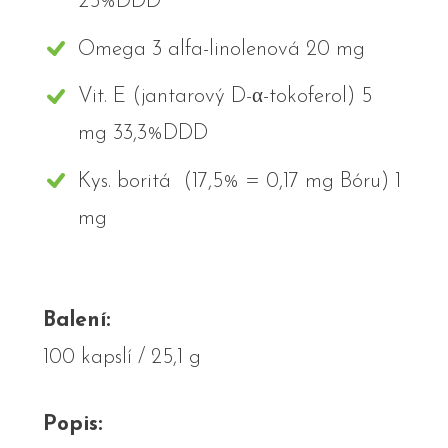
25%DDD
Omega 3 alfa-linolenová 20 mg
Vit. E (jantarový D-α-tokoferol) 5
mg 33,3%DDD
Kys. boritá (17,5% = 0,17 mg Bóru) 1
mg
Balení:
100 kapslí / 25,1 g
Popis: