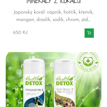
MINERÁLY Z KORÁLU
Japonský korál: vápník, hořčík, křemík,
mangan, draslík, sodík, chrom, jód,...
650
Kč