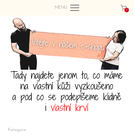
MENU
0
Tady najdete jenom to, co máme
na vlastní kůži vyzkoušeno
a pod co se podepíšeme klidně
i
vlastní krví
Kategorie