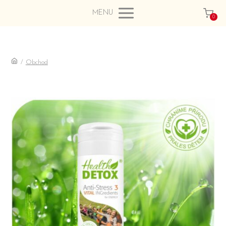
MENU
0
/
Obchod