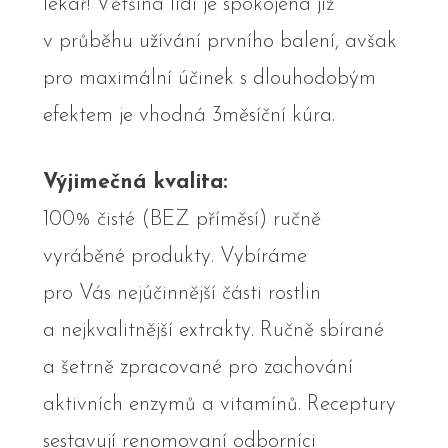
lékař! Většina lidí je spokojená již
v průběhu užívání prvního balení, avšak
pro maximální účinek s dlouhodobým
efektem je vhodná 3měsíční kúra.
Výjimečná kvalita:
100% čisté (BEZ příměsí) ručně
vyráběné produkty. Vybíráme
pro Vás nejúčinnější části rostlin
a nejkvalitnější extrakty. Ručně sbírané
a šetrně zpracované pro zachování
aktivních enzymů a vitamínů. Receptury
sestavují renomovaní odborníci