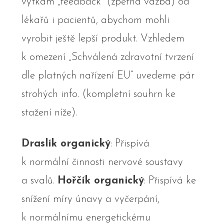
výtkám „feedback“ (zpětná vazba) od
lékařů i pacientů, abychom mohli
vyrobit ještě lepší produkt. Vzhledem
k omezení „Schválená zdravotní tvrzení
dle platných nařízení EU“ uvedeme pár
strohých info. (kompletní souhrn ke
stažení níže).
Draslík organický
: Přispívá
k normální činnosti nervové soustavy
a svalů.
Hořčík organický
: Přispívá ke
snížení míry únavy a vyčerpání,
k normálnímu energetickému